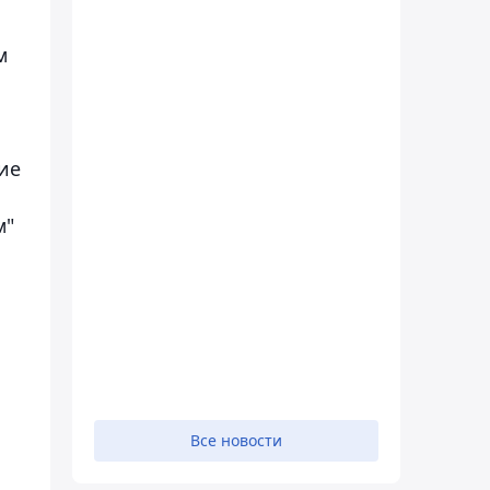
м
ие
м"
Все новости