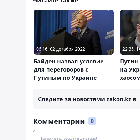
Читайте также
06:16, 02 декабря 2022
22:35, 1
Байден назвал условие
Путин
для переговоров с
на Ук
Путиным по Украине
хаосо
Следите за новостями zakon.kz в:
Комментарии
0