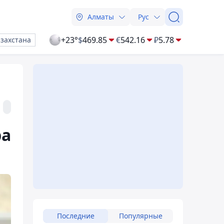
Алматы
Рус
+23°
$
469.85
€
542.16
₽
5.78
азахстана
ра
Последние
Популярные