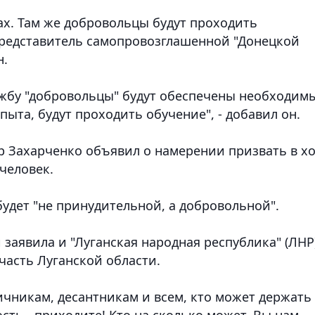
ах. Там же добровольцы будут проходить
представитель самопровозглашенной "Донецкой
н.
лужбу "добровольцы" будут обеспечены необходим
пыта, будут проходить обучение", - добавил он.
р Захарченко объявил о намерении призвать в х
человек.
удет "не принудительной, а добровольной".
аявила и "Луганская народная республика" (ЛНР)
асть Луганской области.
чникам, десантникам и всем, кто может держать
ть - приходите! Кто на сколько может. Вы нам