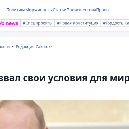
Политика
Мир
Финансы
Статьи
Происшествия
Право
#Спецпроекты
#Новая Конституция
#Гордость К
вости
Редакция Zakon.kz
вал свои условия для ми