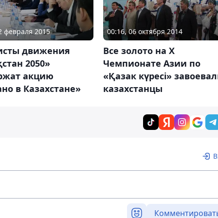
12 февраля 2015
00:16, 06 октября 2014
исты движения
Все золото на Х
стан 2050»
Чемпионате Азии по
ржат акцию
«Қазак күресi» завоева
но в Казахстане»
казахстанцы
В
Комментироват