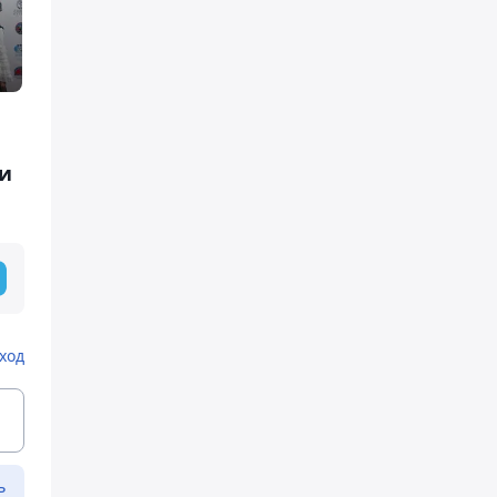
ли
ход
ь