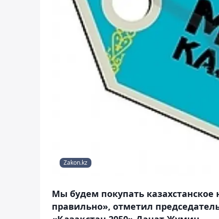
Zakon.kz
Мы будем покупать казахстанское н
правильно», отметил председател
«Қазақстан 2050» Данат Жумин.