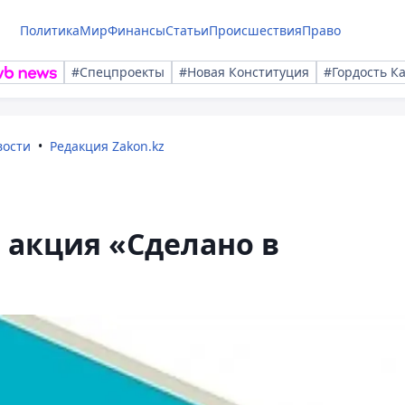
Политика
Мир
Финансы
Статьи
Происшествия
Право
#Спецпроекты
#Новая Конституция
#Гордость К
вости
Редакция Zakon.kz
а акция «Сделано в