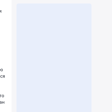
и
ию
ся
то
ан