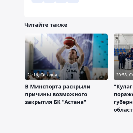
Читайте также
21:16, Сегодня
20:58, 
В Минспорта раскрыли
"Кулаг
причины возможного
пораж
закрытия БК "Астана"
губерн
облас