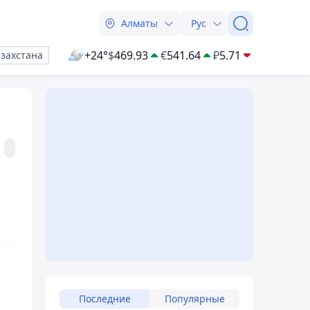
Алматы
Рус
+24°
$
469.93
€
541.64
₽
5.71
азахстана
Последние
Популярные