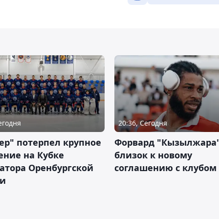
Сегодня
20:36, Сегодня
ер" потерпел крупное
Форвард "Кызылжара"
ение на Кубке
близок к новому
атора Оренбургской
соглашению с клубом
ти