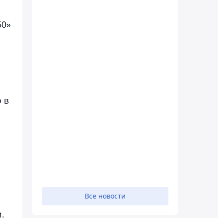
50»
 в
Все новости
.