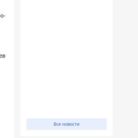
о-
.
ев
Все новости