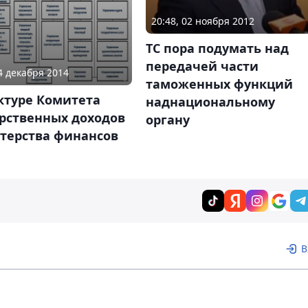
20:48, 02 ноября 2012
ТС пора подумать над
передачей части
04 декабря 2014
таможенных функций
ктуре Комитета
наднациональному
арственных доходов
органу
терства финансов
В