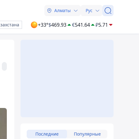
Алматы
Рус
+33°
$
469.93
€
541.64
₽
5.71
азахстана
Последние
Популярные