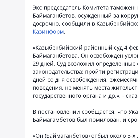
Экс-председатель Комитета таможенн
Баймаганбетов, осужденный за корру
досрочно, сообщили в Казыбекбийск
Казинформ
.
«Казыбекбийский районный суд 4 февр
Баймаганбетова. Он освобожден услов
29 дней. Суд возложил определенные
законодательства: пройти регистраци
дней со дня освобождения, ежемесячн
поведения, не менять места жительс
государственного органа и др.», - ск
В постановлении сообщается, что Указ
Баймагамбетов был помилован, и срок
«Он (Баймаганбетов) отбыл около 3-х 