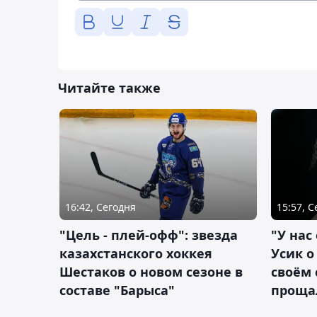
Читайте также
16:42, Сегодня
15:57, 
"Цель - плей-офф": звезда
"У нас
казахстанского хоккея
Усик 
Шестаков о новом сезоне в
своём 
составе "Барыса"
проща