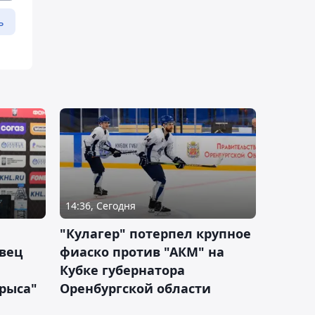
ь
14:36, Сегодня
"Кулагер" потерпел крупное
вец
фиаско против "АКМ" на
Кубке губернатора
арыса"
Оренбургской области