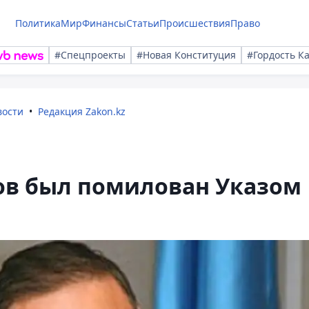
Политика
Мир
Финансы
Статьи
Происшествия
Право
#Спецпроекты
#Новая Конституция
#Гордость К
вости
Редакция Zakon.kz
ов был помилован Указом