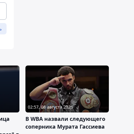
ь
02:57, 08 августа 2026
ица
В WBA назвали следующего
соперника Мурата Гассиева