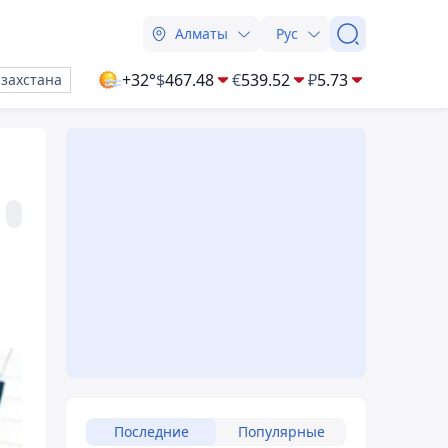
Алматы
Рус
+32°
$
467.48
€
539.52
₽
5.73
азахстана
Последние
Популярные