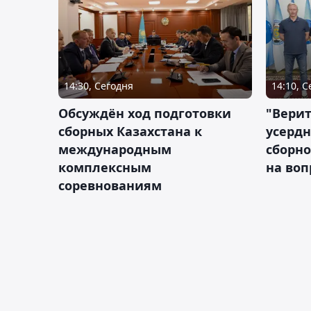
14:30, Сегодня
14:10, 
Обсуждён ход подготовки
"Верит
сборных Казахстана к
усердн
международным
сборно
комплексным
на во
соревнованиям