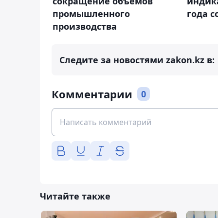
сокращение объемов
индика
промышленного
года с
производства
Следите за новостями zakon.kz в:
Комментарии
0
Читайте также