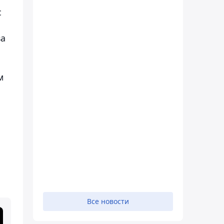
с
ва
м
Все новости