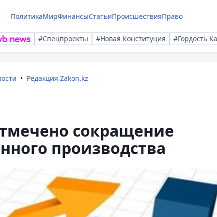
Политика
Мир
Финансы
Статьи
Происшествия
Право
#Спецпроекты
#Новая Конституция
#Гордость К
вости
Редакция Zakon.kz
 отмечено сокращение
ного производства