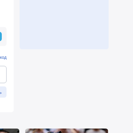
ход
ь