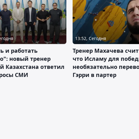
Сегодня
13:52, Сегодня
ь и работать
Тренер Махачева счит
о": новый тренер
что Исламу для побе
й Казахстана ответил
необязательно перев
просы СМИ
Гэрри в партер