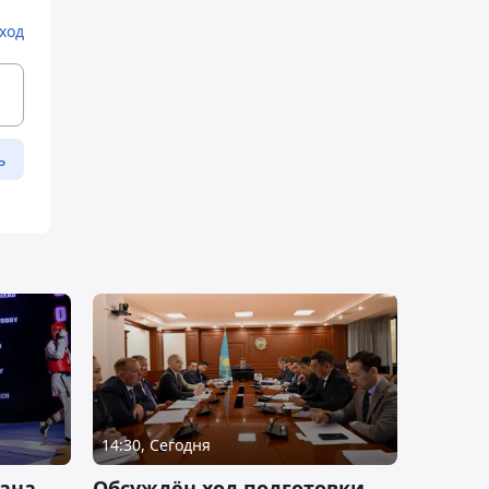
ход
ь
14:30, Сегодня
тана
Обсуждён ход подготовки