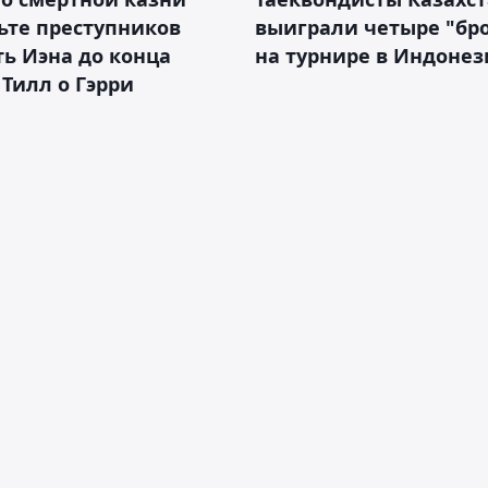
ьте преступников
выиграли четыре "бр
ь Иэна до конца
на турнире в Индоне
 Тилл о Гэрри