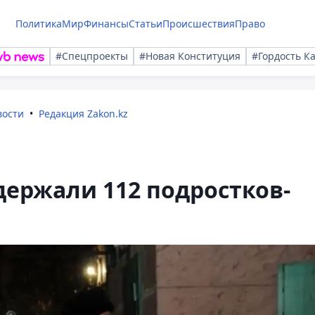
Политика
Мир
Финансы
Статьи
Происшествия
Право
#Спецпроекты
#Новая Конституция
#Гордость К
вости
Редакция Zakon.kz
адержали 112 подростков-