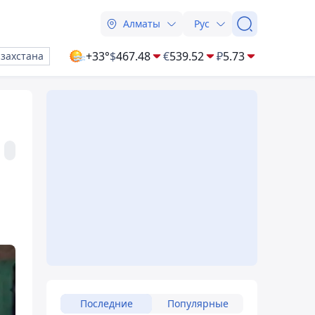
Алматы
Рус
+33°
$
467.48
€
539.52
₽
5.73
азахстана
Последние
Популярные