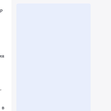
КР
.
ия
,
 в