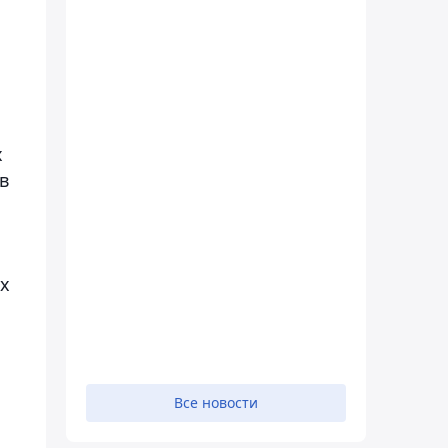
а
х
в
ых
Все новости