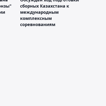
онзы"
сборных Казахстана к
зии
международным
комплексным
соревнованиям