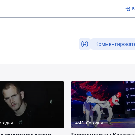
В
Комментироват
Сегодня
14:48, Сегодня
о смертной казни
Таеквондисты Казахс