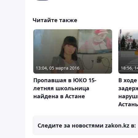
Читайте также
13:04, 05 марта 2016
18:56, 
Пропавшая в ЮКО 15-
В ходе
летняя школьница
задер
найдена в Астане
наруш
Астан
Следите за новостями zakon.kz в: