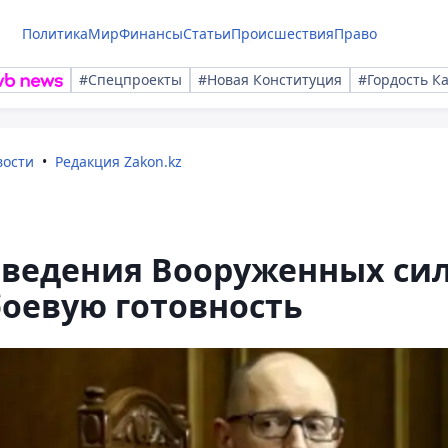
Политика
Мир
Финансы
Статьи
Происшествия
Право
#Спецпроекты
#Новая Конституция
#Гордость К
вости
Редакция Zakon.kz
иведения Вооруженных си
оевую готовность