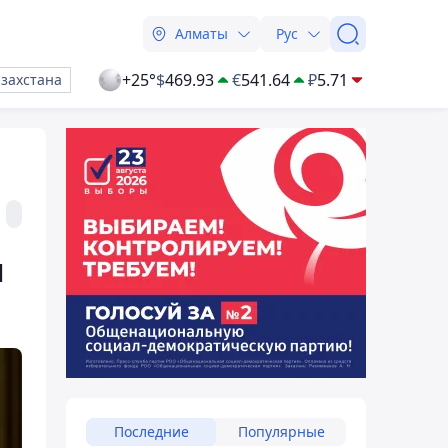
Алматы
Рус
+25°
$
469.93
€
541.64
₽
5.71
азахстана
л
Последние
Популярные