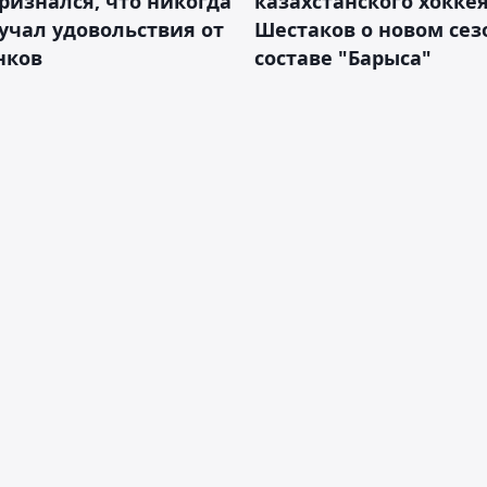
ризнался, что никогда
казахстанского хокке
учал удовольствия от
Шестаков о новом сез
нков
составе "Барыса"