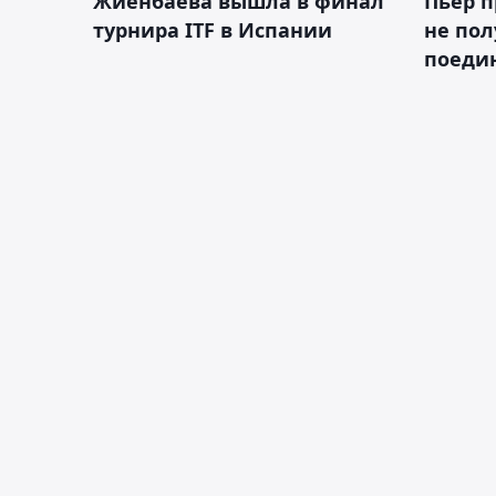
Жиенбаева вышла в финал
Пьер п
турнира ITF в Испании
не пол
поеди