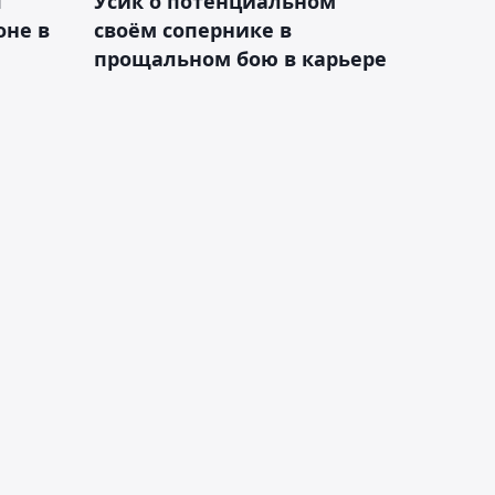
я
Усик о потенциальном
оне в
своём сопернике в
прощальном бою в карьере