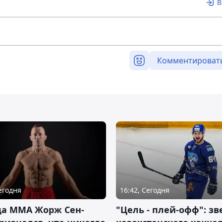
В
Комментироват
Сегодня
16:42, Сегодня
да ММА Жорж Сен-
"Цель - плей-офф": зв