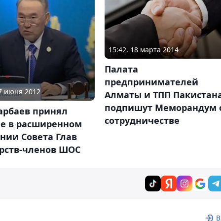
15:42, 18 марта 2014
Палата
предпринимателей
07 июня 2012
Алматы и ТПП Пакистан
подпишут Меморандум 
арбаев принял
сотрудничестве
ие в расширенном
нии Совета Глав
арств-членов ШОС
В