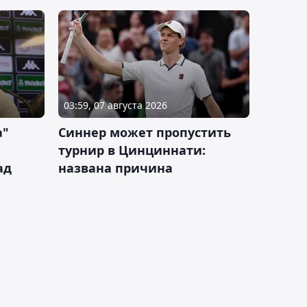
03:59, 07 августа 2026
а"
Синнер может пропустить
турнир в Цинциннати:
ад
названа причина