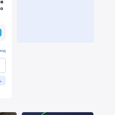
ов
по
ход
ь