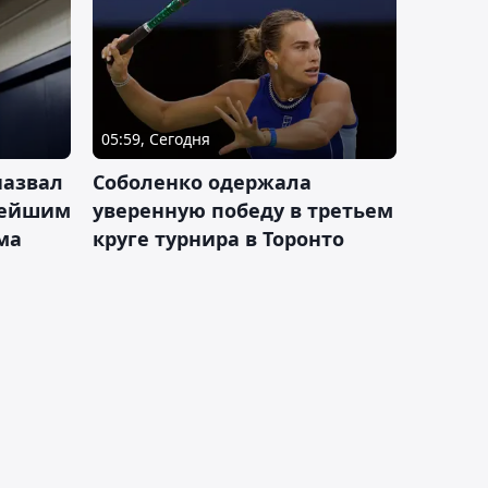
05:59, Сегодня
назвал
Соболенко одержала
лейшим
уверенную победу в третьем
ма
круге турнира в Торонто