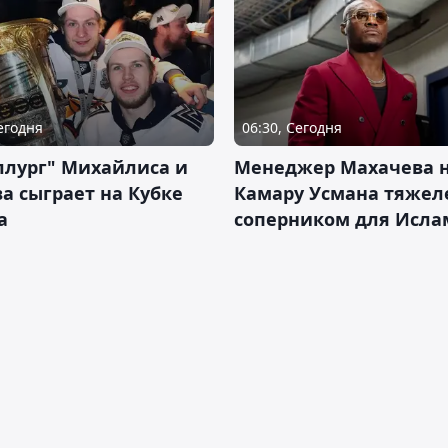
Сегодня
06:30, Сегодня
ллург" Михайлиса и
Менеджер Махачева 
а сыграет на Кубке
Камару Усмана тяже
а
соперником для Исла