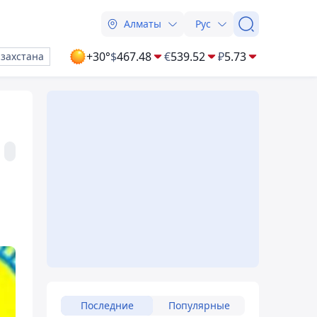
Алматы
Рус
+30°
$
467.48
€
539.52
₽
5.73
азахстана
Последние
Популярные