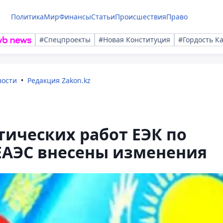
Политика
Мир
Финансы
Статьи
Происшествия
Право
#Спецпроекты
#Новая Конституция
#Гордость К
вости
Редакция Zakon.kz
тических работ ЕЭК по
ЕАЭС внесены изменения