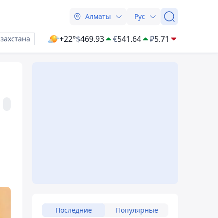
Алматы
Рус
+22°
$
469.93
€
541.64
₽
5.71
азахстана
Последние
Популярные