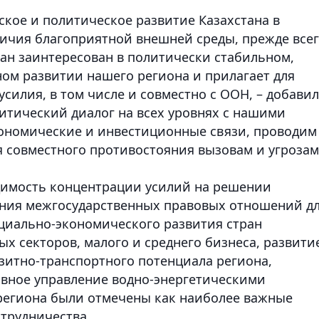
кое и политическое развитие Казахстана в
личия благоприятной внешней среды, прежде всег
тан заинтересован в политически стабильном,
ом развитии нашего региона и прилагает для
силия, в том числе и совместно с ООН, – добавил
итический диалог на всех уровнях с нашими
кономические и инвестиционные связи, проводим
 совместного противостояния вызовам и угрозам
димость концентрации усилий на решении
ния межгосударственных правовых отношений д
оциально-экономического развития стран
х секторов, малого и среднего бизнеса, развити
зитно-транспортного потенциала региона,
ивное управление водно-энергетическими
региона были отмечены как наиболее важные
трудничества.