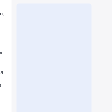
о,
».
ля
е