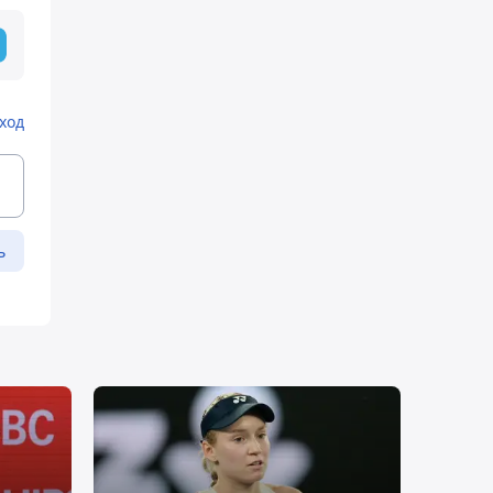
ход
ь