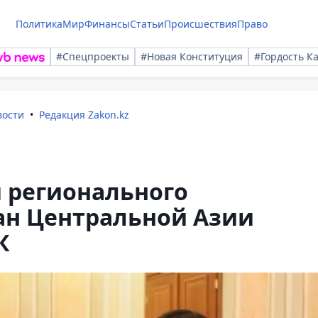
Политика
Мир
Финансы
Статьи
Происшествия
Право
#Спецпроекты
#Новая Конституция
#Гордость К
вости
Редакция Zakon.kz
 регионального
ан Центральной Азии
К