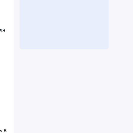
ля
ь в