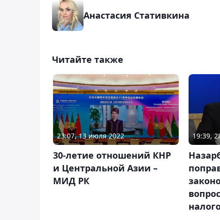
Анастасия Стативкина
Читайте также
23:07, 13 июля 2022
19:39, 
30-летие отношений КНР
Назар
и Центральной Азии –
попра
МИД РК
законо
вопро
налог