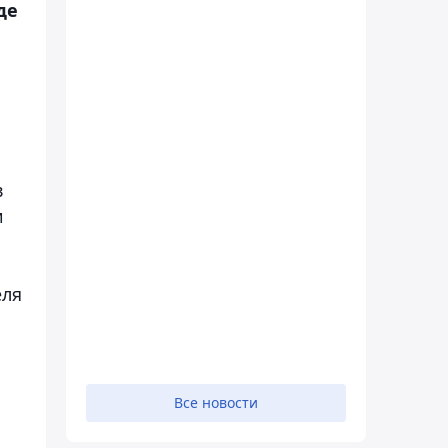
де
в
и
еля
Все новости