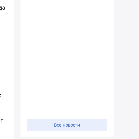
да
5
ет
Все новости