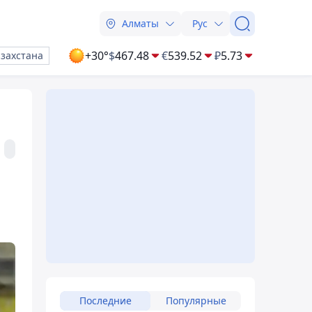
Алматы
Рус
+30°
$
467.48
€
539.52
₽
5.73
азахстана
Последние
Популярные