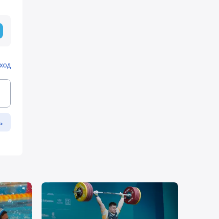
ход
ь