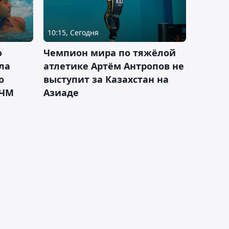
10:15, Сегодня
о
Чемпион мира по тяжёлой
ла
атлетике Артём Антропов не
о
выступит за Казахстан на
 ЧМ
Азиаде