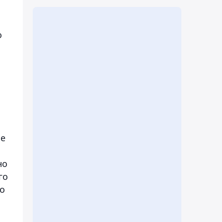
о
ие
но
го
о