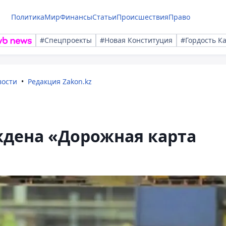
Политика
Мир
Финансы
Статьи
Происшествия
Право
#Спецпроекты
#Новая Конституция
#Гордость К
вости
Редакция Zakon.kz
ждена «Дорожная карта