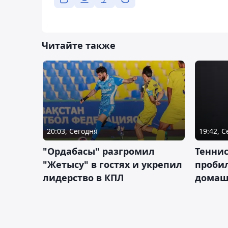
Читайте также
20:03, Сегодня
19:42, 
"Ордабасы" разгромил
Тенни
"Жетысу" в гостях и укрепил
пробил
лидерство в КПЛ
домаш