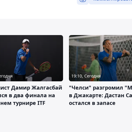
Сегодня
19:10, Сегодня
сист Дамир Жалгасбай
"Челси" разгромил "
ся в два финала на
в Джакарте: Дастан С
нем турнире ITF
остался в запасе