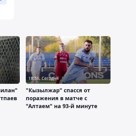
18:56, Сегодня
Милан"
"Кызылжар" спасся от
атпаев
поражения в матче с
"Алтаем" на 93-й минуте