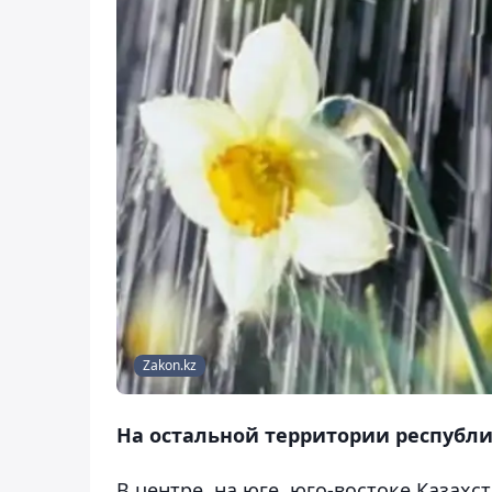
Zakon.kz
На остальной территории республи
В центре, на юге, юго-востоке Казахс