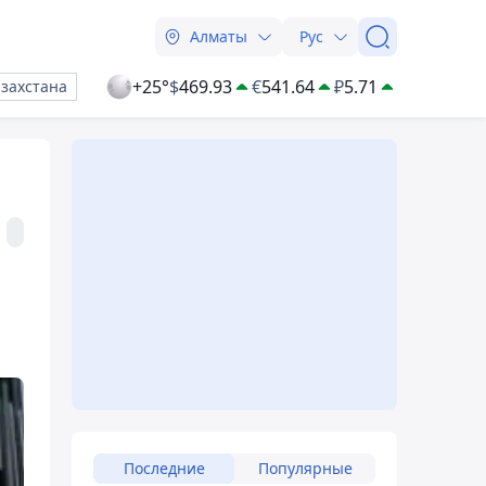
Алматы
Рус
+25°
$
469.93
€
541.64
₽
5.71
азахстана
Последние
Популярные