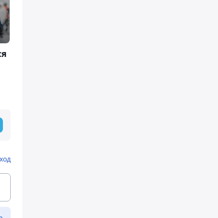
ся
ход
ь