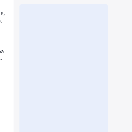
я,
,
ра
-