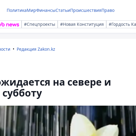
Политика
Мир
Финансы
Статьи
Происшествия
Право
#Спецпроекты
#Новая Конституция
#Гордость К
вости
Редакция Zakon.kz
жидается на севере и
 субботу