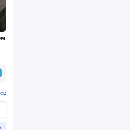
ом
ход
ь