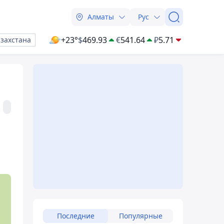
Алматы
Рус
+23°
$
469.93
€
541.64
₽
5.71
азахстана
Последние
Популярные