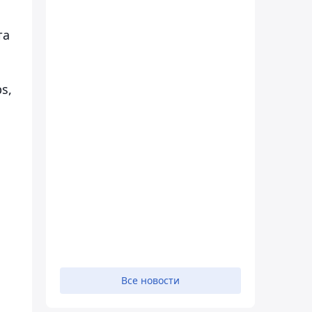
та
s,
Все новости