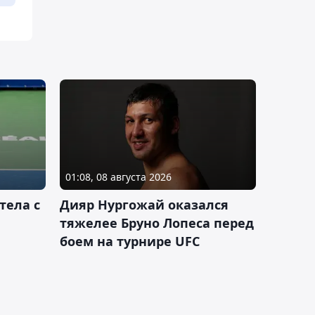
01:08, 08 августа 2026
тела с
Дияр Нургожай оказался
тяжелее Бруно Лопеса перед
боем на турнире UFC