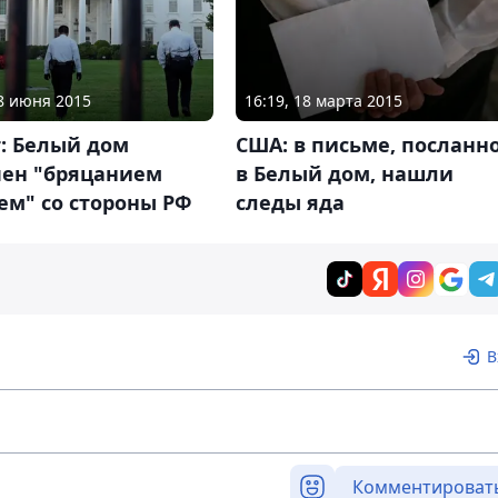
18 июня 2015
16:19, 18 марта 2015
: Белый дом
США: в письме, посланн
чен "бряцанием
в Белый дом, нашли
ем" со стороны РФ
следы яда
В
Комментироват