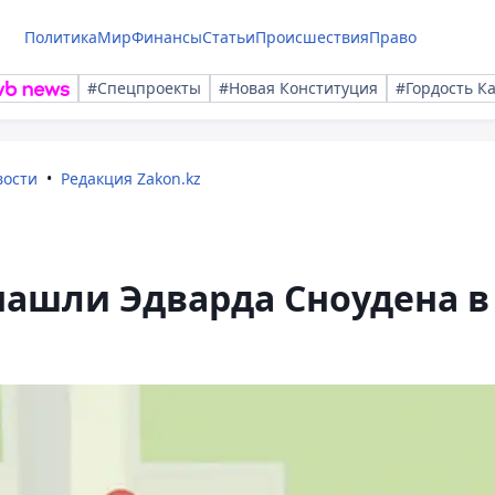
Политика
Мир
Финансы
Статьи
Происшествия
Право
#Спецпроекты
#Новая Конституция
#Гордость К
вости
Редакция Zakon.kz
нашли Эдварда Сноудена в