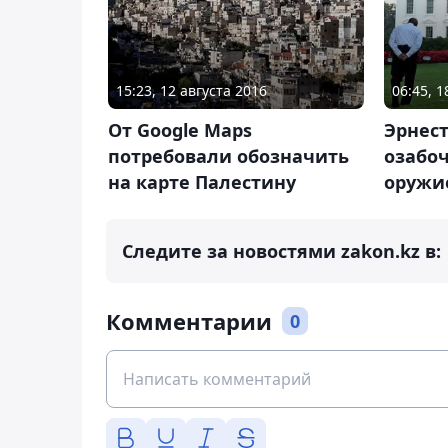
15:23, 12 августа 2016
06:45, 
От Google Maps
Эрнест
потребовали обозначить
озабо
на карте Палестину
оружи
Следите за новостями zakon.kz в:
Комментарии
0