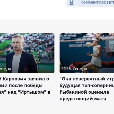
Комментироват
Сегодня
10:18, Сегодня
 Карпович заявил о
"Она невероятный игр
нии после победы
будущая топ-соперни
ая" над "Иртышом" в
Рыбакиной оценила
предстоящий матч