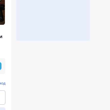
и
ход