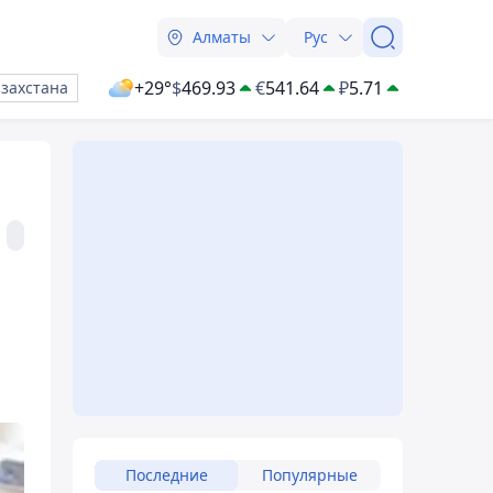
Алматы
Рус
+29°
$
469.93
€
541.64
₽
5.71
азахстана
Последние
Популярные