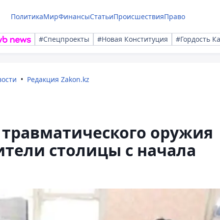
Политика
Мир
Финансы
Статьи
Происшествия
Право
#Спецпроекты
#Новая Конституция
#Гордость К
вости
Редакция Zakon.kz
 травматического оружия
тели столицы с начала