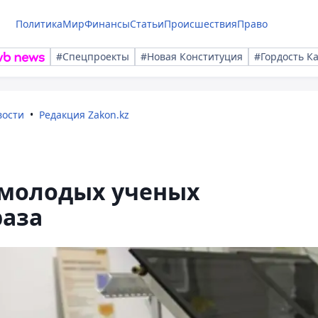
Политика
Мир
Финансы
Статьи
Происшествия
Право
#Спецпроекты
#Новая Конституция
#Гордость К
вости
Редакция Zakon.kz
 молодых ученых
раза