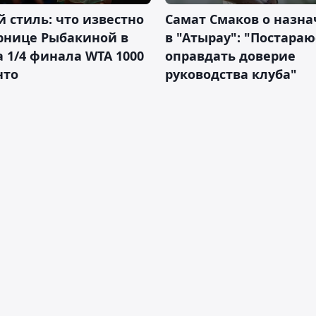
 стиль: что известно
Самат Смаков о назн
рнице Рыбакиной в
в "Атырау": "Постараю
а 1/4 финала WTA 1000
оправдать доверие
нто
руководства клуба"