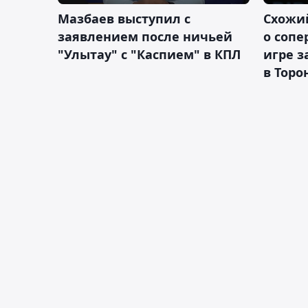
Мазбаев выступил с
Схожий
заявлением после ничьей
о сопе
"Улытау" с "Каспием" в КПЛ
игре з
в Торо