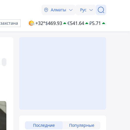
Алматы
Рус
+32°
$
469.93
€
541.64
₽
5.71
азахстана
Последние
Популярные