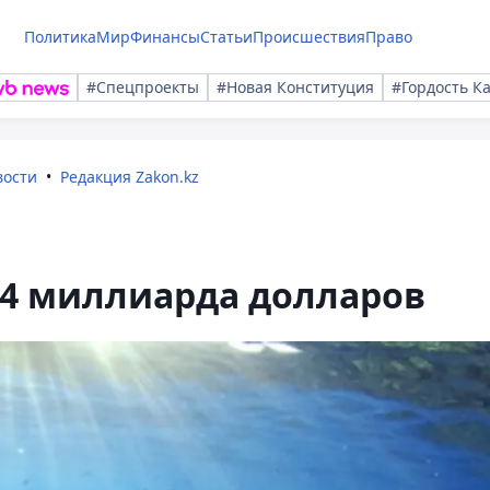
Политика
Мир
Финансы
Статьи
Происшествия
Право
#Спецпроекты
#Новая Конституция
#Гордость К
вости
Редакция Zakon.kz
24 миллиарда долларов