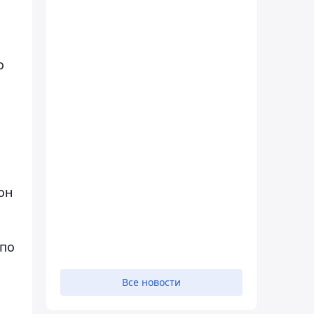
о
он
и
 по
Все новости