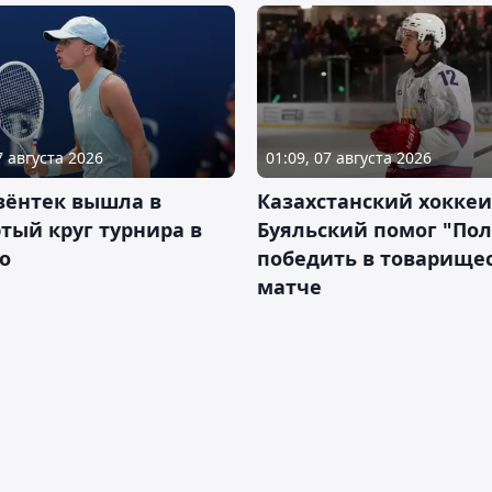
7 августа 2026
01:09, 07 августа 2026
вёнтек вышла в
Казахстанский хоккеи
тый круг турнира в
Буяльский помог "По
о
победить в товарище
матче