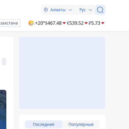
Алматы
Рус
+20°
$
467.48
€
539.52
₽
5.73
азахстана
Последние
Популярные