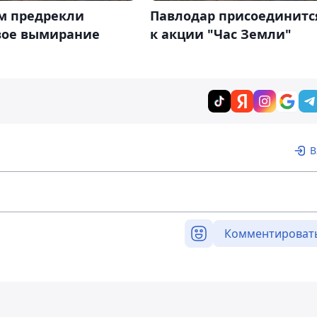
м предрекли
Павлодар присоединитс
вое вымирание
к акции "Час Земли"
В
Комментироват