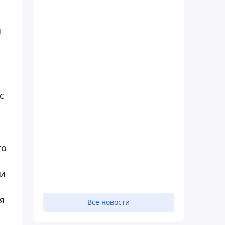
ы
с
то
ии
я
Все новости