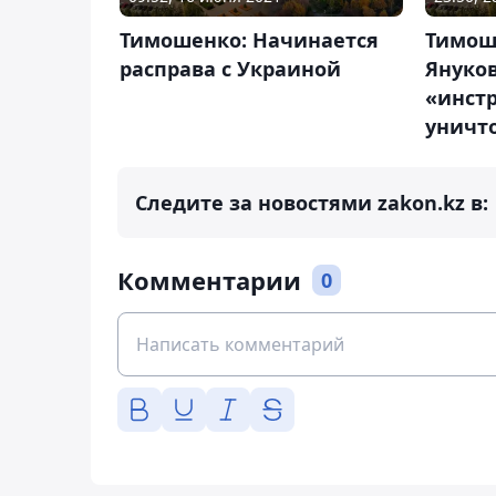
Тимошенко: Начинается
Тимош
расправа с Украиной
Януко
«инст
уничт
Следите за новостями zakon.kz в:
Комментарии
0