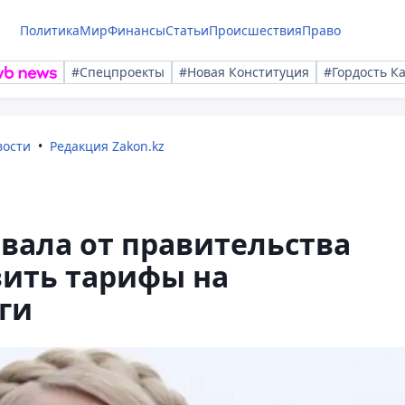
Политика
Мир
Финансы
Статьи
Происшествия
Право
#Спецпроекты
#Новая Конституция
#Гордость К
вости
Редакция Zakon.kz
вала от правительства
зить тарифы на
ги