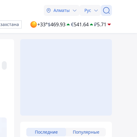
Алматы
Рус
+33°
$
469.93
€
541.64
₽
5.71
азахстана
Последние
Популярные