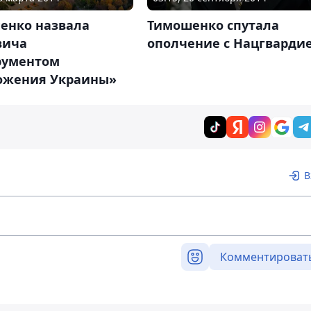
енко назвала
Тимошенко спутала
вича
ополчение с Нацгварди
рументом
ожения Украины»
В
Комментироват