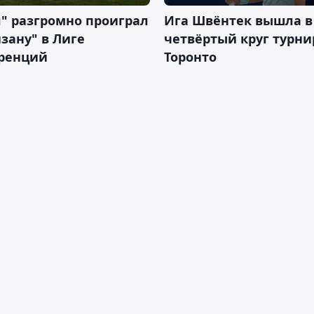
" разгромно проиграл
Ига Швёнтек вышла в
зану" в Лиге
четвёртый круг турни
ренций
Торонто