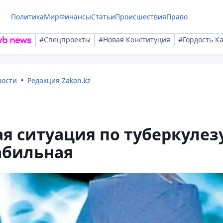
Политика
Мир
Финансы
Статьи
Происшествия
Право
#Спецпроекты
#Новая Конституция
#Гордость К
вости
Редакция Zakon.kz
я ситуация по туберкулез
абильная