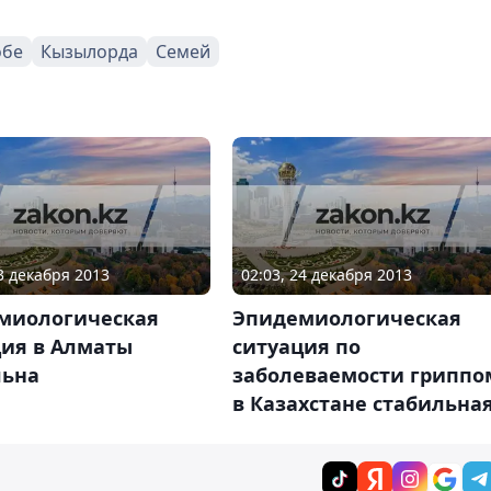
обе
Кызылорда
Семей
23 декабря 2013
02:03, 24 декабря 2013
миологическая
Эпидемиологическая
ция в Алматы
ситуация по
льна
заболеваемости гриппо
в Казахстане стабильна