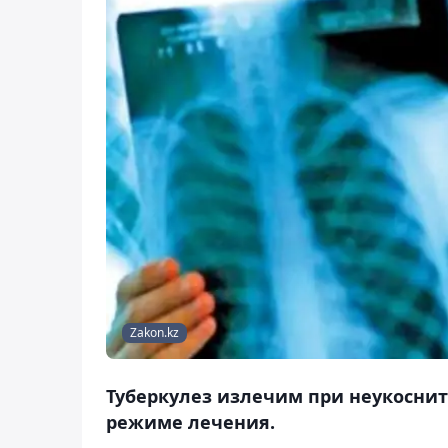
Zakon.kz
Туберкулез излечим при неукосни
режиме лечения.