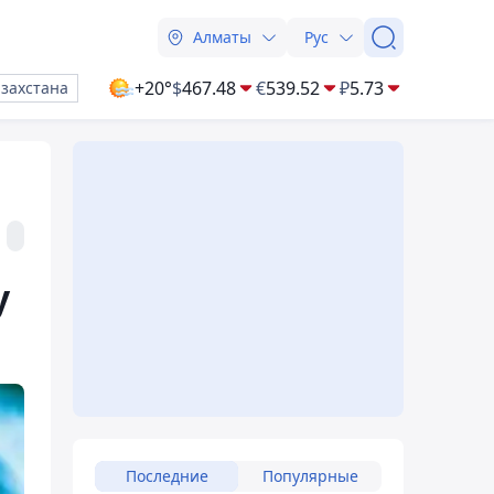
Алматы
Рус
+20°
$
467.48
€
539.52
₽
5.73
азахстана
у
Последние
Популярные