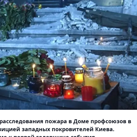
 расследования пожара в Доме профсоюзов в
позицией западных покровителей Киева.
ие к первой годовщине события.