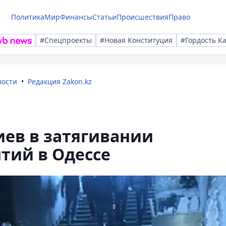
Политика
Мир
Финансы
Статьи
Происшествия
Право
#Спецпроекты
#Новая Конституция
#Гордость К
вости
Редакция Zakon.kz
ев в затягивании
тий в Одессе