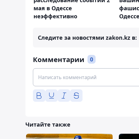
расследование событий 2
Вашинг
мая в Одессе
фашис
неэффективно
Одесс
Следите за новостями zakon.kz в:
Комментарии
0
Читайте также