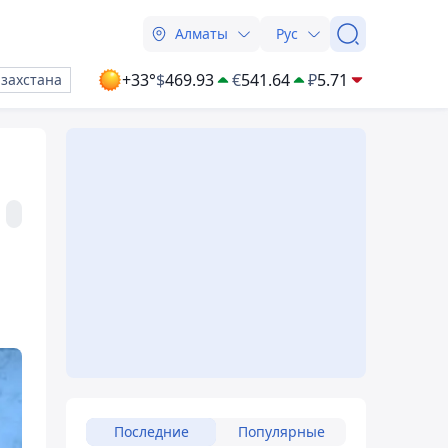
Алматы
Рус
+33°
$
469.93
€
541.64
₽
5.71
азахстана
Последние
Популярные