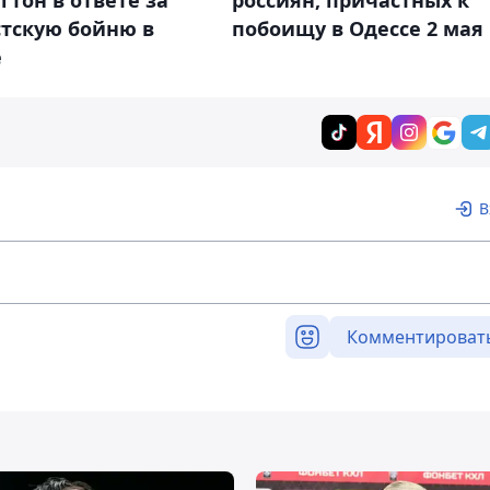
тон в ответе за
россиян, причастных к
тскую бойню в
побоищу в Одессе 2 мая
е
В
Комментироват