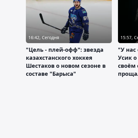
16:42, Сегодня
15:57, 
"Цель - плей-офф": звезда
"У нас
казахстанского хоккея
Усик 
Шестаков о новом сезоне в
своём 
составе "Барыса"
проща