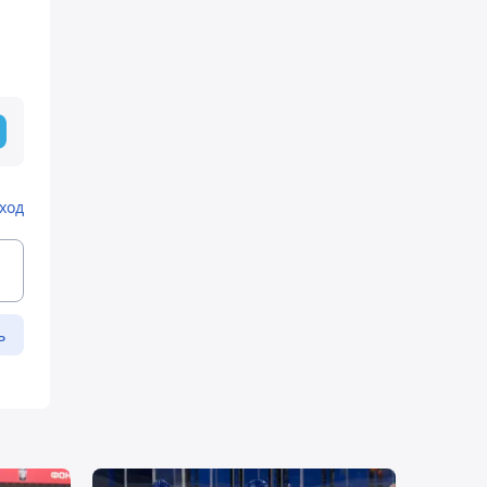
ход
ь