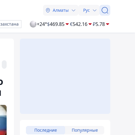
Алматы
Рус
+24°
$
469.85
€
542.16
₽
5.78
азахстана
о
и
Последние
Популярные