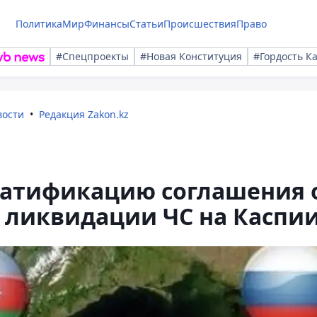
Политика
Мир
Финансы
Статьи
Происшествия
Право
#Спецпроекты
#Новая Конституция
#Гордость К
вости
Редакция Zakon.kz
атификацию соглашения 
 ликвидации ЧС на Каспи