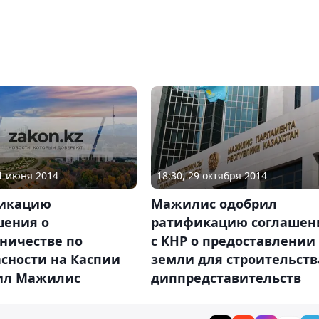
11 июня 2014
18:30, 29 октября 2014
икацию
Мажилис одобрил
шения о
ратификацию соглашен
ничестве по
с КНР о предоставлении
сности на Каспии
земли для строительств
ил Мажилис
диппредставительств