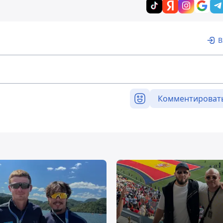
В
Комментироват