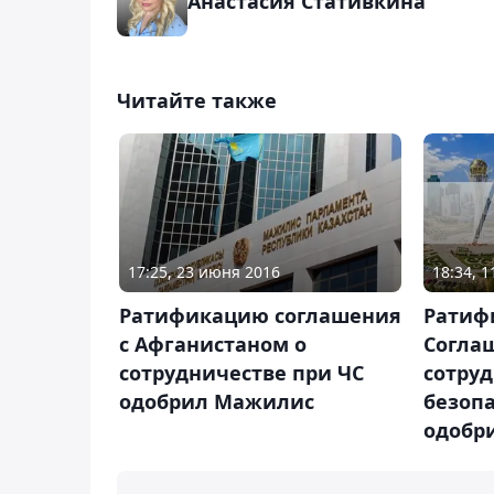
Анастасия Стативкина
Читайте также
18:34, 
17:25, 23 июня 2016
Ратиф
Ратификацию соглашения
Согла
с Афганистаном о
сотруд
сотрудничестве при ЧС
безопа
одобрил Мажилис
одобр