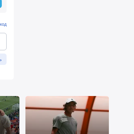
ход
ь