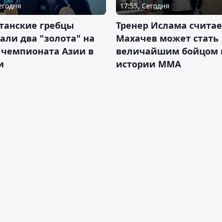
Сегодня
17:55, Сегодня
танские гребцы
Тренер Ислама считае
али два "золота" на
Махачев может стать
 чемпионата Азии в
величайшим бойцом 
и
истории ММА