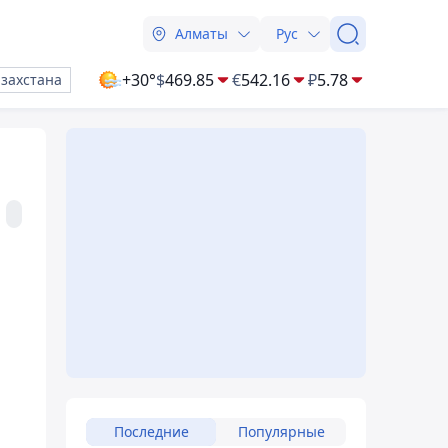
Алматы
Рус
+30°
$
469.85
€
542.16
₽
5.78
азахстана
Последние
Популярные