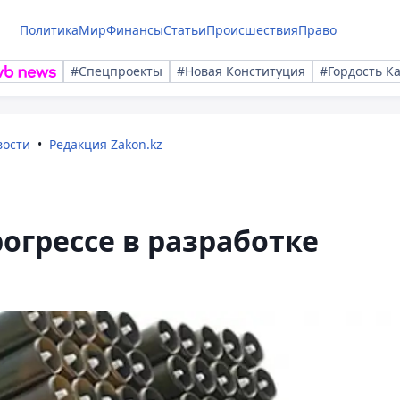
Политика
Мир
Финансы
Статьи
Происшествия
Право
#Спецпроекты
#Новая Конституция
#Гордость К
вости
Редакция Zakon.kz
огрессе в разработке