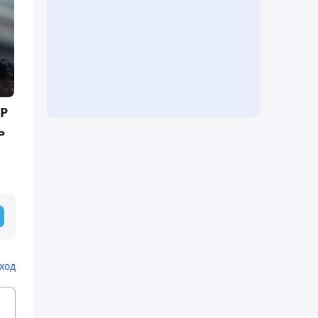
Р
ь
ход