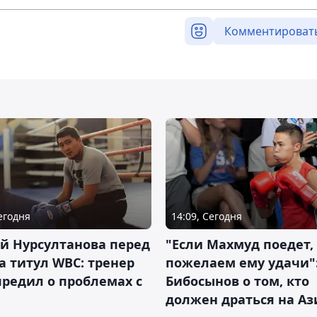
Комментироват
Сегодня
14:09, Сегодня
й Нурсултанова перед
"Если Махмуд поедет,
а титул WBC: тренер
пожелаем ему удачи"
редил о проблемах с
Бибосынов о том, кто
должен драться на Аз