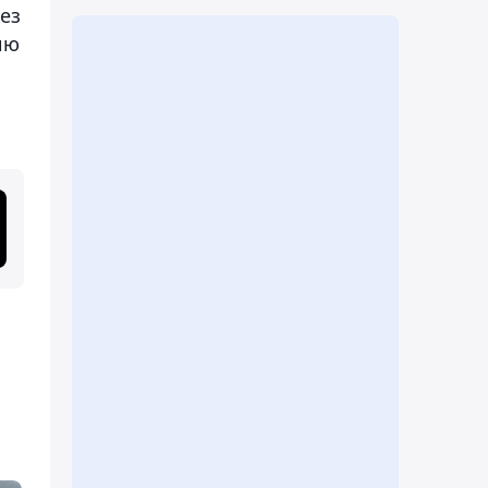
ез
ию