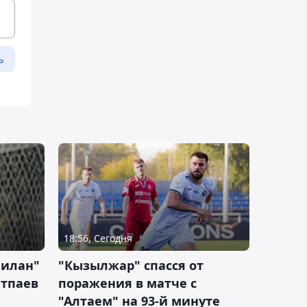
ь
18:56, Сегодня
Милан"
"Кызылжар" спасся от
атпаев
поражения в матче с
"Алтаем" на 93-й минуте