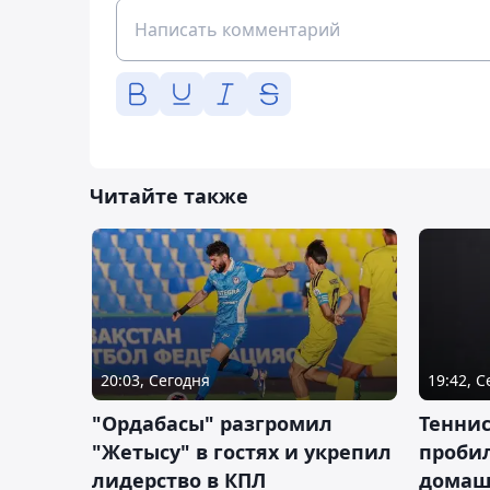
Читайте также
20:03, Сегодня
19:42, 
"Ордабасы" разгромил
Тенни
"Жетысу" в гостях и укрепил
пробил
лидерство в КПЛ
домаш