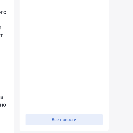
ого
a
ет
ов
ано
Все новости