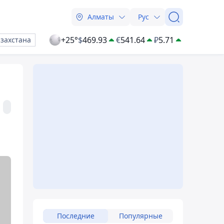
Алматы
Рус
+25°
$
469.93
€
541.64
₽
5.71
азахстана
Последние
Популярные