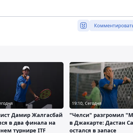
Комментироват
Сегодня
19:10, Сегодня
сист Дамир Жалгасбай
"Челси" разгромил "
ся в два финала на
в Джакарте: Дастан С
нем турнире ITF
остался в запасе