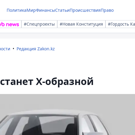
Политика
Мир
Финансы
Статьи
Происшествия
Право
#Спецпроекты
#Новая Конституция
#Гордость К
вости
Редакция Zakon.kz
и станет Х-образной