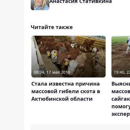
Анастасия Стативкина
Читайте также
06:24, 17 мая 2016
19:40, 2
Стала известна причина
Выясн
массовой гибели скота в
массо
Актюбинской области
сайгак
помог
экспе