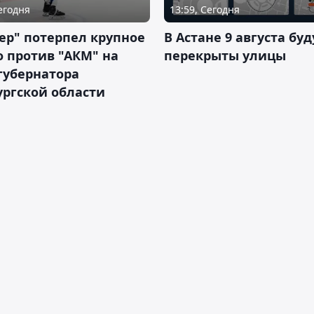
Сегодня
13:59, Сегодня
ер" потерпел крупное
В Астане 9 августа буд
 против "АКМ" на
перекрыты улицы
губернатора
ргской области