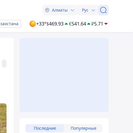
Алматы
Рус
+33°
$
469.93
€
541.64
₽
5.71
азахстана
Последние
Популярные