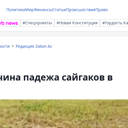
Политика
Мир
Финансы
Статьи
Происшествия
Право
#Спецпроекты
#Новая Конституция
#Гордость К
вости
Редакция Zakon.kz
чина падежа сайгаков в