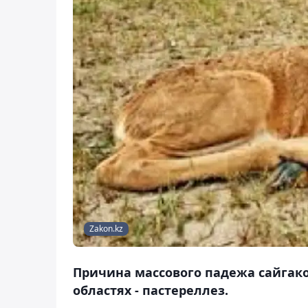
Zakon.kz
Причина массового падежа сайгак
областях - пастереллез.