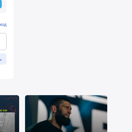
ход
ь