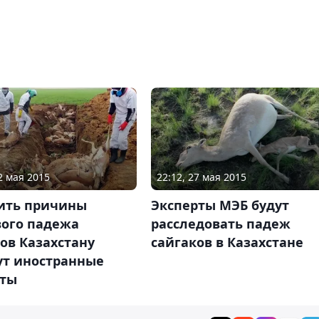
2 мая 2015
22:12, 27 мая 2015
ить причины
Эксперты МЭБ будут
вого падежа
расследовать падеж
ов Казахстану
сайгаков в Казахстане
ут иностранные
рты