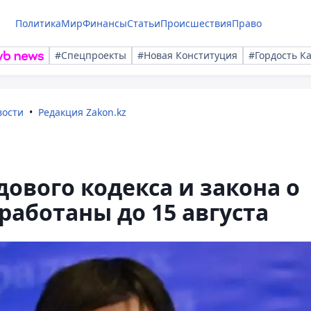
Политика
Мир
Финансы
Статьи
Происшествия
Право
#Спецпроекты
#Новая Конституция
#Гордость К
вости
Редакция Zakon.kz
ового кодекса и закона о
работаны до 15 августа