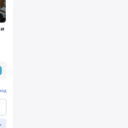
ли
ход
ь