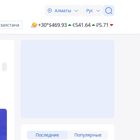
Алматы
Рус
+30°
$
469.93
€
541.64
₽
5.71
азахстана
Последние
Популярные