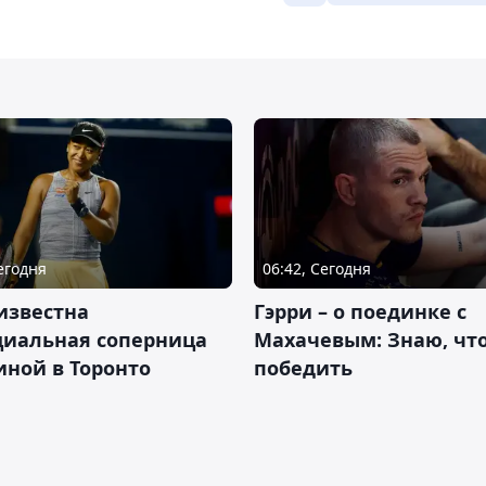
Сегодня
06:42, Сегодня
известна
Гэрри – о поединке с
циальная соперница
Махачевым: Знаю, что
ной в Торонто
победить