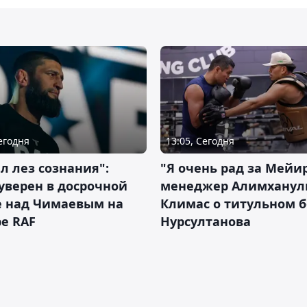
Сегодня
13:05, Сегодня
л лез сознания":
"Я очень рад за Мейи
уверен в досрочной
менеджер Алимхану
е над Чимаевым на
Климас о титульном б
е RAF
Нурсултанова