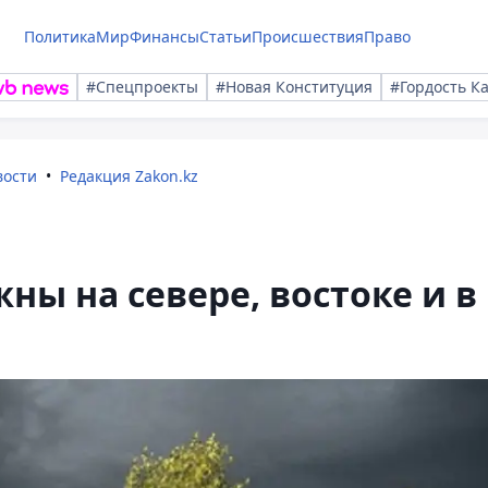
Политика
Мир
Финансы
Статьи
Происшествия
Право
#Спецпроекты
#Новая Конституция
#Гордость К
вости
Редакция Zakon.kz
ны на севере, востоке и в