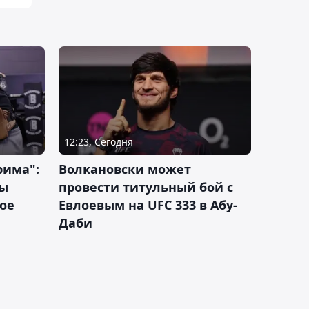
12:23, Сегодня
рима":
Волкановски может
лы
провести титульный бой с
ое
Евлоевым на UFC 333 в Абу-
Даби