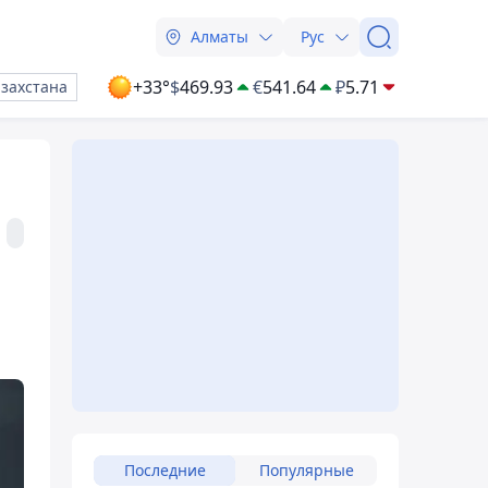
Алматы
Рус
+33°
$
469.93
€
541.64
₽
5.71
азахстана
Последние
Популярные