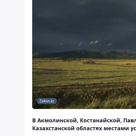
Zakon.kz
В Акмолинской, Костанайской, Па
Казахстанской областях местами уси