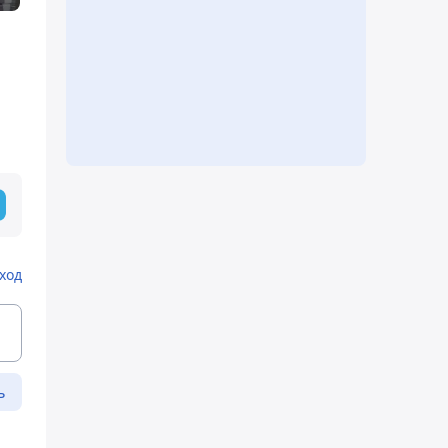
ход
ь