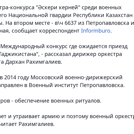
тра-конкурса "Әскери керней" среди военных
его Национальной гвардии Республики Казахстан
. На втором месте - в\ч 6637 из Петропавловска 
ная,
сообщает корреспондент
Informburo
.
а Международный конкурс где ожидается приезд
Таджикистана", - рассказал дирижер оркестра
а Дархан Рахимгалиев.
 в 2014 году Московский военно-дирижерский
аправлен в Военный институт Петропавловска.
тров - обеспечение военных ритуалов.
ает и утраивает армию и поэтому военный оркест
считает Рахимгалиев.