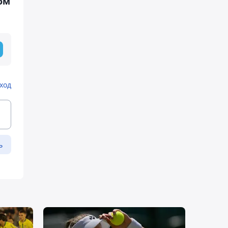
ом
ход
ь