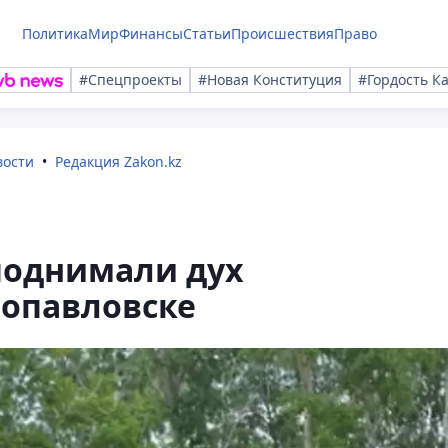
Политика
Мир
Финансы
Статьи
Происшествия
Право
#Спецпроекты
#Новая Конституция
#Гордость К
вости
Редакция Zakon.kz
поднимали дух
ропавловске