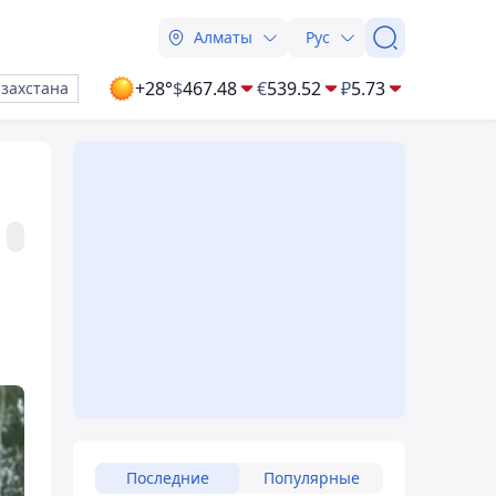
Алматы
Рус
+28°
$
467.48
€
539.52
₽
5.73
азахстана
Последние
Популярные