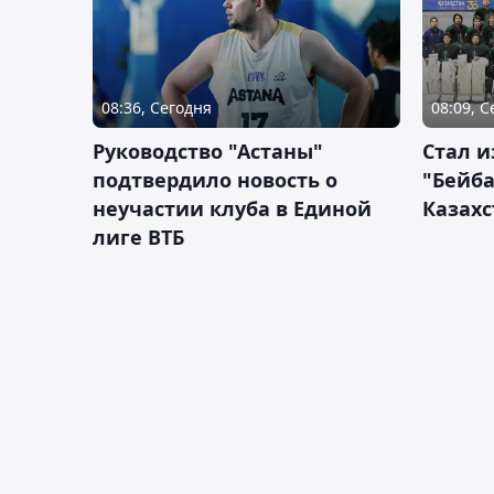
08:36, Сегодня
08:09, 
Руководство "Астаны"
Стал и
подтвердило новость о
"Бейба
неучастии клуба в Единой
Казахс
лиге ВТБ