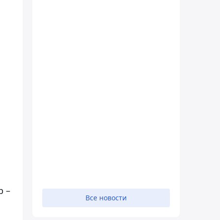
и
р –
Все новости