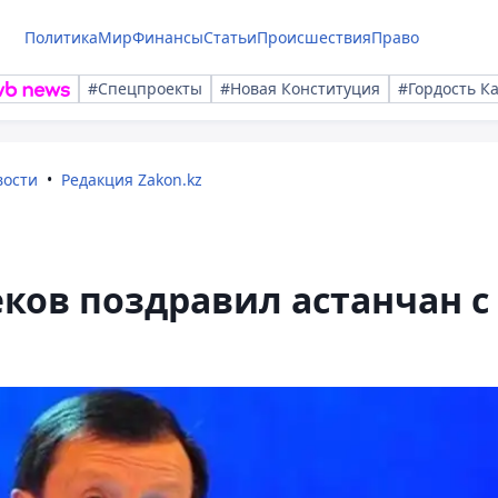
Политика
Мир
Финансы
Статьи
Происшествия
Право
#Спецпроекты
#Новая Конституция
#Гордость К
вости
Редакция Zakon.kz
ков поздравил астанчан с