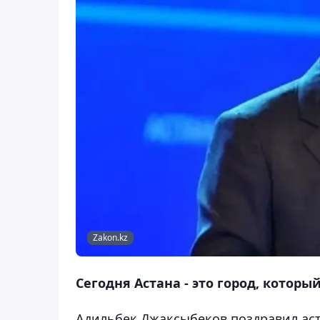
Zakon.kz
Сегодня Астана - это город, котор
Адильбек Джаксыбеков поздравил аст