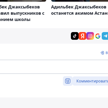
бек Джаксыбеков
Адильбек Джаксыбеков
авил выпускников с
останется акимом Аста
анием школы
В
Комментироват