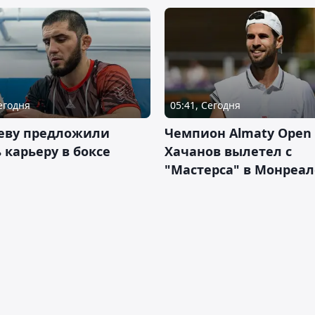
Сегодня
05:41, Сегодня
еву предложили
Чемпион Almaty Open 
 карьеру в боксе
Хачанов вылетел с
"Мастерса" в Монреал