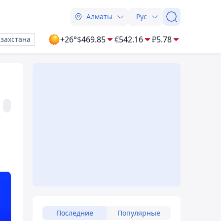
Алматы
Рус
+26°
$
469.85
€
542.16
₽
5.78
азахстана
Последние
Популярные