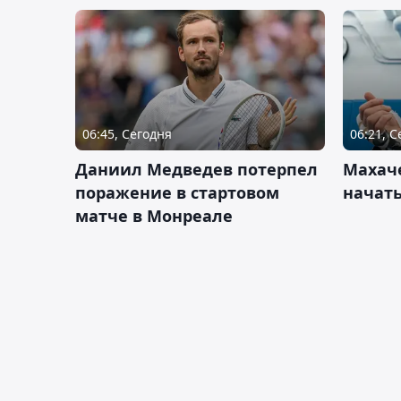
06:45, Сегодня
06:21, 
Даниил Медведев потерпел
Махач
поражение в стартовом
начать
матче в Монреале