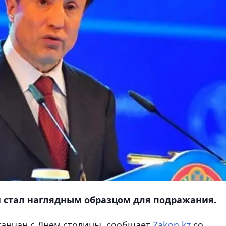
ый стал наглядным образцом для подражания.
анчан с Днем столицы,
сообщает
Zakon.kz
со