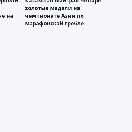
ерпели
Казахстан выиграл четыре
золотые медали на
е на
чемпионате Азии по
марафонской гребле