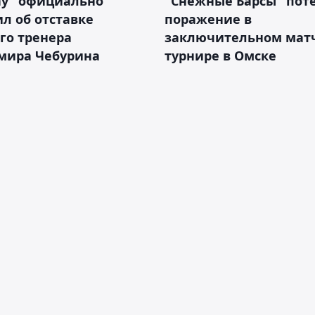
ау" официально
"Снежные Барсы" пот
л об отставке
поражение в
го тренера
заключительном матч
мира Чебурина
турнире в Омске