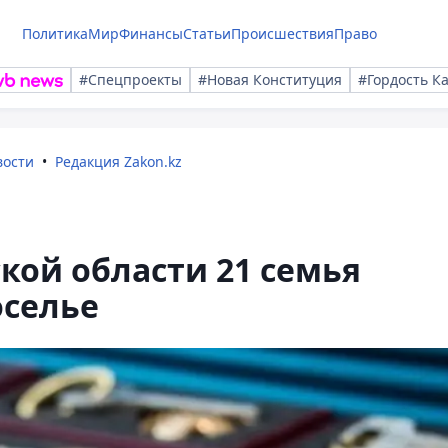
Политика
Мир
Финансы
Статьи
Происшествия
Право
#Спецпроекты
#Новая Конституция
#Гордость К
вости
Редакция Zakon.kz
кой области 21 семья
оселье