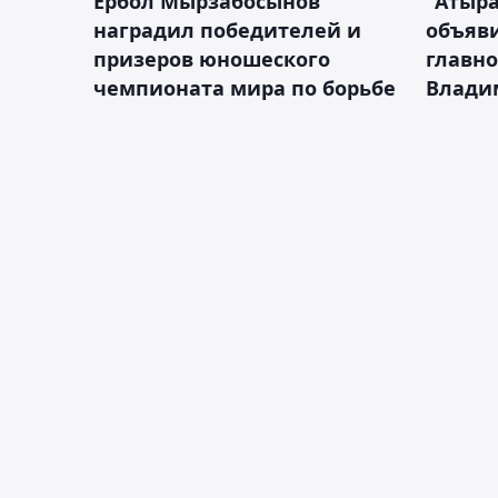
Ербол Мырзабосынов
"Атыр
наградил победителей и
объяви
призеров юношеского
главно
чемпионата мира по борьбе
Влади