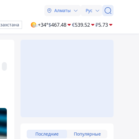
Алматы
Рус
+34°
$
467.48
€
539.52
₽
5.73
азахстана
Последние
Популярные