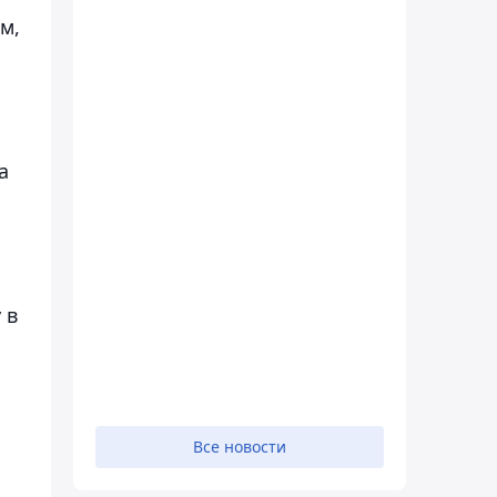
м,
а
 в
Все новости