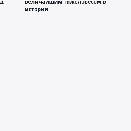
ад
величайшим тяжеловесом в
истории