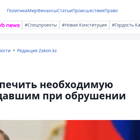
Политика
Мир
Финансы
Статьи
Происшествия
Право
#Спецпроекты
#Новая Конституция
#Гордость К
вости
Редакция Zakon.kz
спечить необходимую
давшим при обрушении