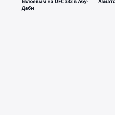
Евлоевым на UFC 333 в Абу-
Азиатс
Даби