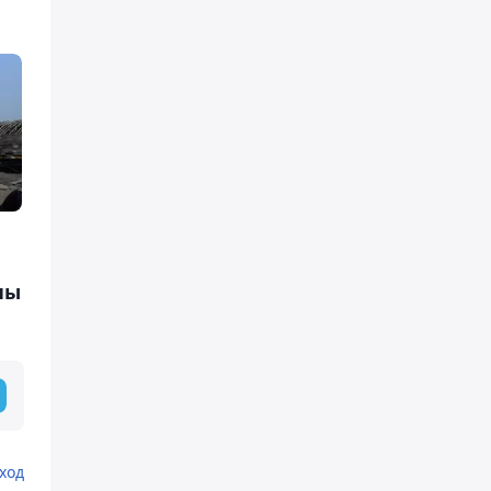
ны
ход