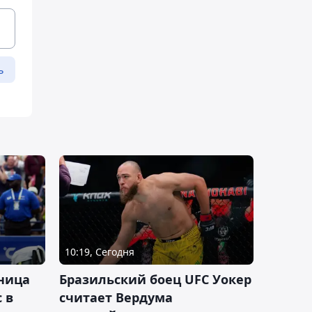
ь
10:19, Сегодня
ница
Бразильский боец UFC Уокер
 в
считает Вердума