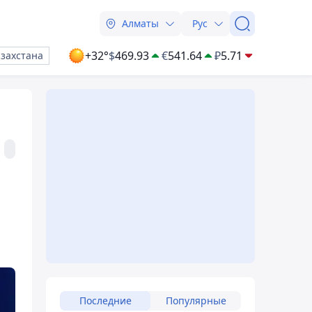
Алматы
Рус
+32°
$
469.93
€
541.64
₽
5.71
азахстана
Последние
Популярные