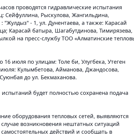
0 часов проводятся гидравлические испытания
ц
: Сейфуллина, Рыскулова, Жангильдина,
: "Жулдыз" - 1, ул. Дунентаева, а также: Карасай
вца; Карасай батыра, Шагабутдинова, Тимирязева,
сылкой на пресс-службу ТОО «Алматинские теплов
 16 июля по улицам: Толе би, Улугбека, Утеген
6 июля: Кулымбетова, Айманова, Джандосова,
 Суюнбая до ул. Бекмаханова.
 испытаний будет полностью сохранена подача
яние оборудования тепловых сетей, выявляются
 случае возникновения нештатных ситуаций
ь самостоятельных действий и сообщать в