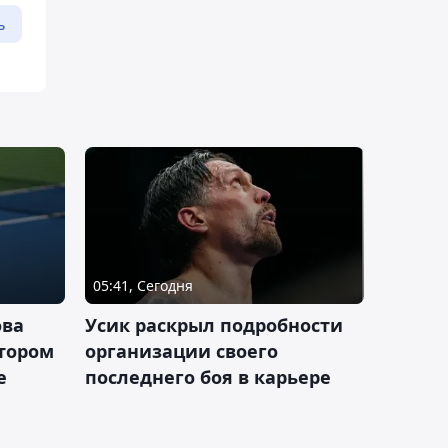
ь
05:41, Сегодня
ова
Усик раскрыл подробности
втором
организации своего
е
последнего боя в карьере