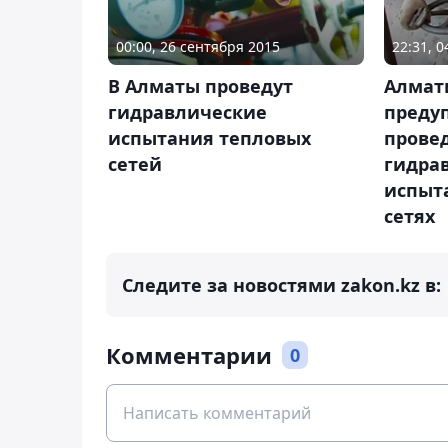
00:00, 26 сентября 2015
22:31, 0
В Алматы проведут
Алмат
гидравлические
преду
испытания тепловых
прове
сетей
гидра
испыт
сетях
Следите за новостями zakon.kz в:
Комментарии
0