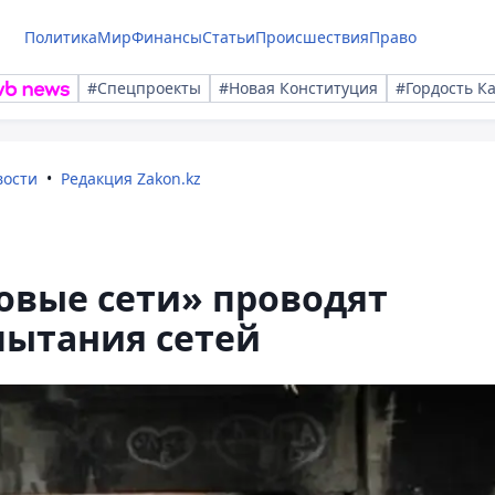
Политика
Мир
Финансы
Статьи
Происшествия
Право
#Спецпроекты
#Новая Конституция
#Гордость К
вости
Редакция Zakon.kz
овые сети» проводят
пытания сетей