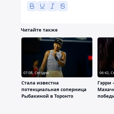
Читайте также
07:08, Сегодня
06:42, 
Cтала известна
Гэрри 
потенциальная соперница
Махаче
Рыбакиной в Торонто
побед