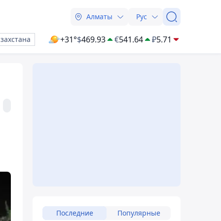
Алматы
Рус
+31°
$
469.93
€
541.64
₽
5.71
азахстана
Последние
Популярные