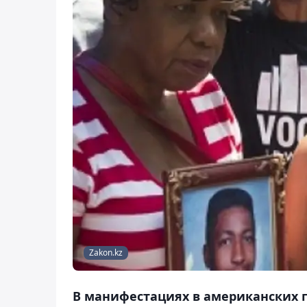
Zakon.kz
В манифестациях в американских г