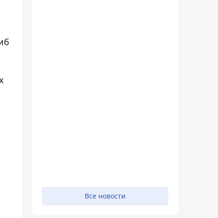
иб
х
Все новости