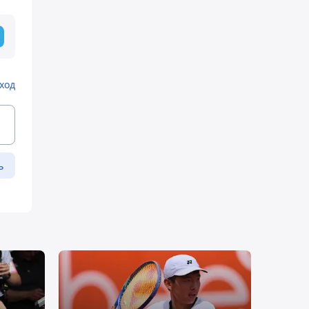
ход
ь