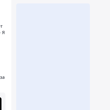
ет
- Я
за