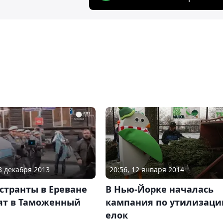
03 декабря 2013
20:56, 12 января 2014
странты в Ереване
В Нью-Йорке началась
тят в Таможенный
кампания по утилизаци
елок