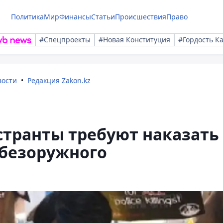
Политика
Мир
Финансы
Статьи
Происшествия
Право
#Спецпроекты
#Новая Конституция
#Гордость К
вости
Редакция Zakon.kz
странты требуют наказать
 безоружного