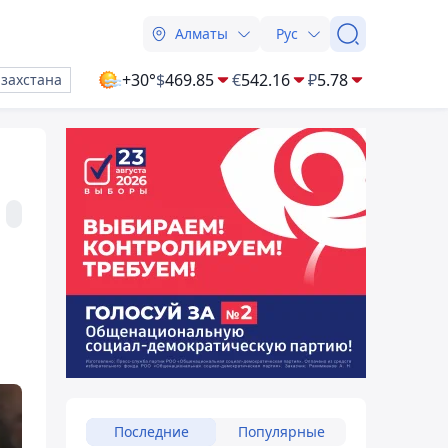
Алматы
Рус
+30°
$
469.85
€
542.16
₽
5.78
азахстана
Последние
Популярные