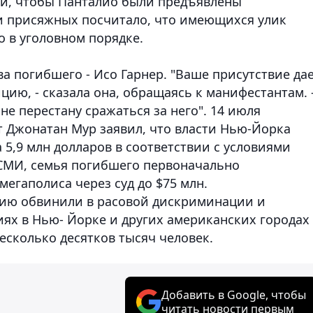
ли, чтобы Панталио были предъявлены
 присяжных посчитало, что имеющихся улик
о в уголовном порядке.
а погибшего - Исо Гарнер. "Ваше присутствие да
ю, - сказала она, обращаясь к манифестантам. 
 не перестану сражаться за него". 14 июля
 Джонатан Мур заявил, что власти Нью-Йорка
 5,9 млн долларов в соответствии с условиями
 СМИ, семья погибшего первоначально
мегаполиса через суд до $75 млн.
ию обвинили в расовой дискриминации и
ях в Нью- Йорке и других американских городах 
есколько десятков тысяч человек.
Добавить в Google, чтобы
читать новости первым