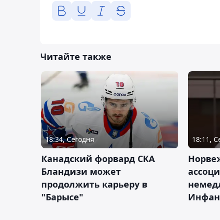
Читайте также
18:34, Сегодня
18:11, 
Канадский форвард СКА
Норве
Бландизи может
ассоци
продолжить карьеру в
немед
"Барысе"
Инфан