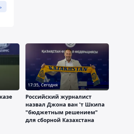
ь
17:35, Сегодня
казе
Российский журналист
назвал Джона ван ’т Шкипа
"бюджетным решением"
для сборной Казахстана