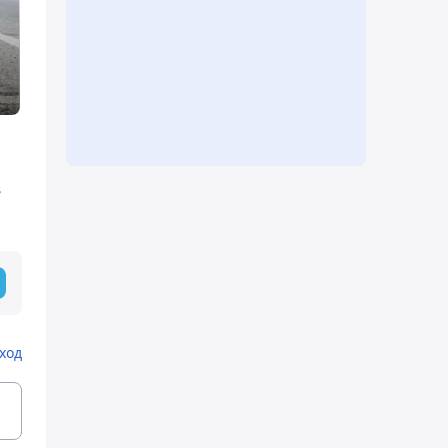
в
ход