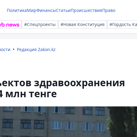
Политика
Мир
Финансы
Статьи
Происшествия
Право
#Спецпроекты
#Новая Конституция
#Гордость К
вости
Редакция Zakon.kz
ъектов здравоохранения
 млн тенге