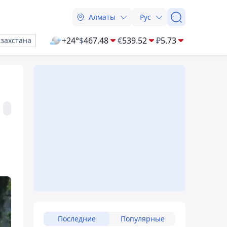
Алматы
Рус
+24°
$
467.48
€
539.52
₽
5.73
азахстана
Последние
Популярные