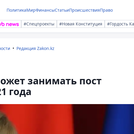
Политика
Мир
Финансы
Статьи
Происшествия
Право
#Спецпроекты
#Новая Конституция
#Гордость К
вости
Редакция Zakon.kz
ожет занимать пост
1 года