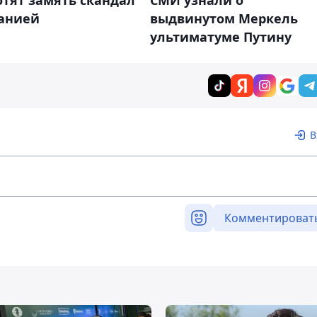
тят замять скандал
СМИ узнали о
манией
выдвинутом Меркель
ультиматуме Путину
В
Комментироват