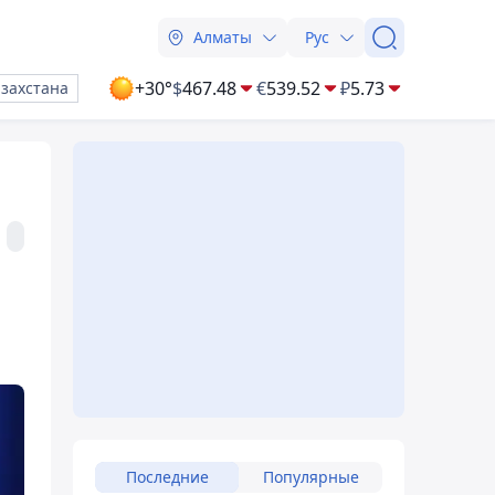
Алматы
Рус
+30°
$
467.48
€
539.52
₽
5.73
азахстана
Последние
Популярные