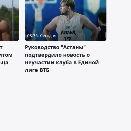
08:36, Сегодня
т
Руководство "Астаны"
итом
подтвердило новость о
ьца
неучастии клуба в Единой
лиге ВТБ