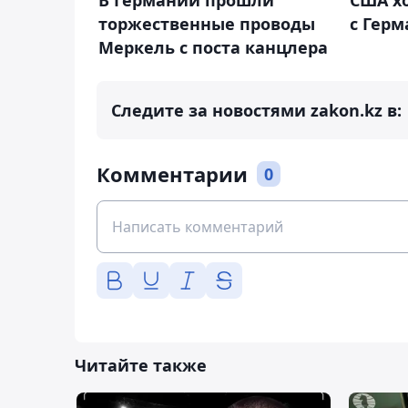
В Германии прошли
США хо
торжественные проводы
с Гер
Меркель с поста канцлера
Следите за новостями zakon.kz в:
Комментарии
0
Читайте также