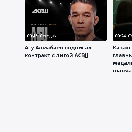
09:45, Сегодня
09:24, 
Асу Алмабаев подписал
Казахс
контракт с лигой ACBJJ
главны
медал
шахма