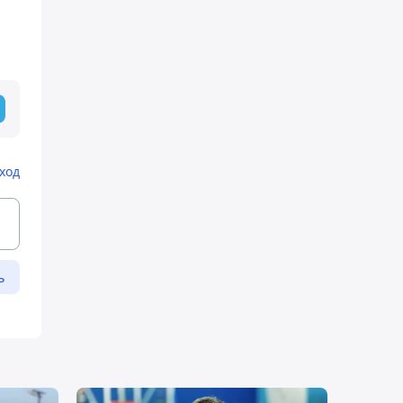
ход
ь