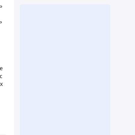
ь
ь
е
с
х