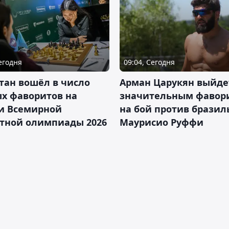
Сегодня
09:04, Сегодня
тан вошёл в число
Арман Царукян выйде
х фаворитов на
значительным фавор
и Всемирной
на бой против бразил
тной олимпиады 2026
Маурисио Руффи