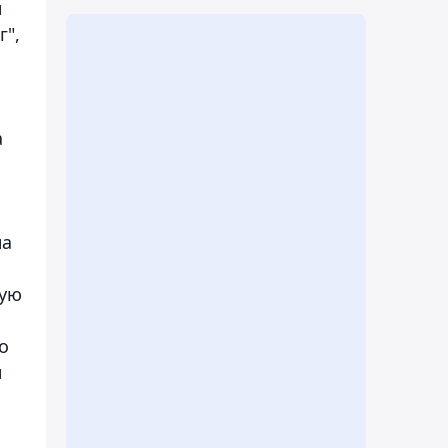
н
г",
а
на
кую
о
н