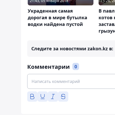
21:43, 05 января 2018
15:28, 
Украденная самая
В павл
дорогая в мире бутылка
котов
водки найдена пустой
заста
грызу
Следите за новостями zakon.kz в:
Комментарии
0