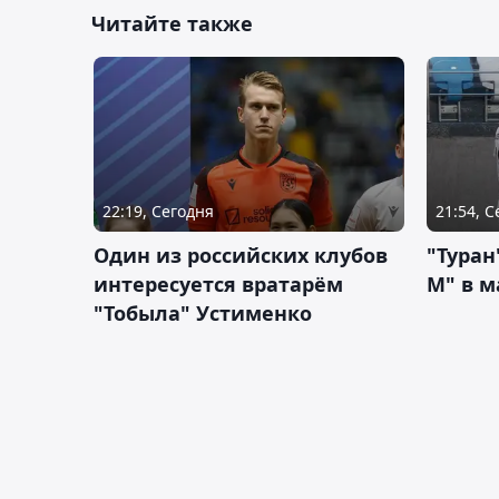
Читайте также
22:19, Сегодня
21:54, 
Один из российских клубов
"Туран
интересуется вратарём
М" в м
"Тобыла" Устименко