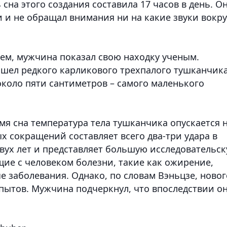
сна этого создания составила 17 часов в день. О
 и не обращал внимания ни на какие звуки вокру
ем, мужчина показал свою находку ученым.
ашел редкого карликового трехпалого тушканчик
около пяти сантиметров – самого маленького
мя сна температура тела тушканчика опускается 
ых сокращений составляет всего два-три удара в
двух лет и представляет большую исследовательс
щие с человеком болезни, такие как ожирение,
е заболевания. Однако, по словам Вэньцзе, новог
опытов. Мужчина подчеркнул, что впоследствии о