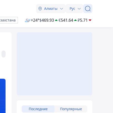
Алматы
Рус
+24°
$
469.93
€
541.64
₽
5.71
азахстана
Последние
Популярные