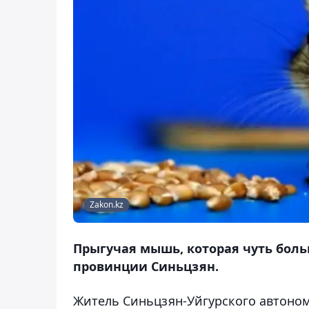
Zakon.kz
Прыгучая мышь, которая чуть боль
провинции Синьцзян.
Житель Синьцзян-Уйгурского автоном