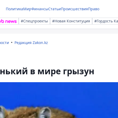
Политика
Мир
Финансы
Статьи
Происшествия
Право
#Спецпроекты
#Новая Конституция
#Гордость К
вости
Редакция Zakon.kz
нький в мире грызун