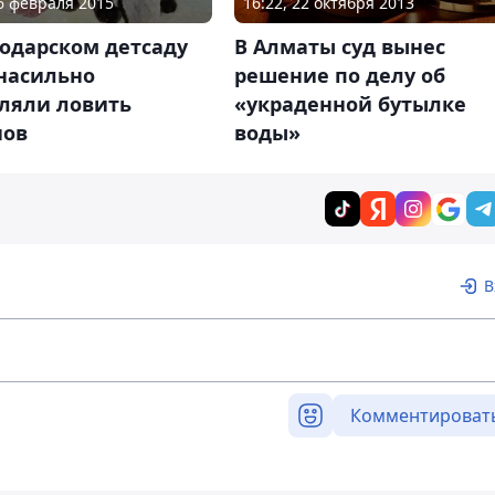
26 февраля 2015
16:22, 22 октября 2013
одарском детсаду
В Алматы суд вынес
 насильно
решение по делу об
вляли ловить
«украденной бутылке
нов
воды»
В
Комментироват