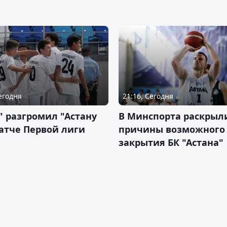
Сегодня
21:16, Сегодня
" разгромил "Астану
В Минспорта раскрыл
атче Первой лиги
причины возможного
закрытия БК "Астана"