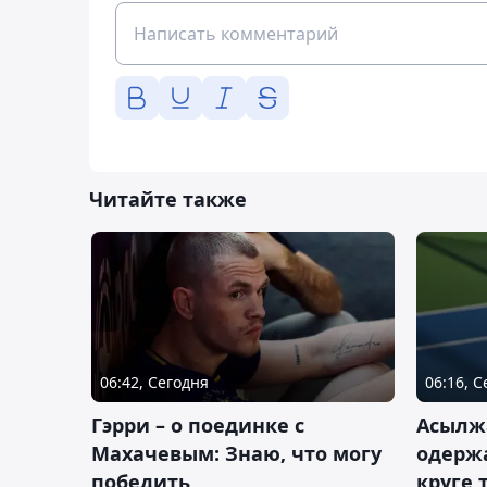
Читайте также
06:42, Сегодня
06:16, 
Гэрри – о поединке с
Асылж
Махачевым: Знаю, что могу
одержа
победить
круге 