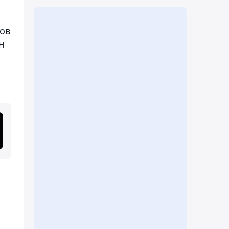
нов
н