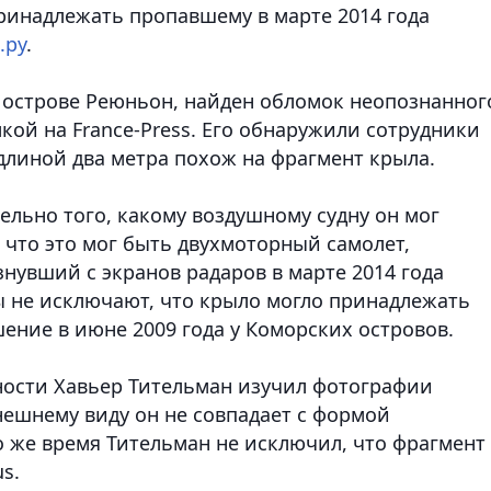
принадлежать пропавшему в марте 2014 года
.ру
.
 острове Реюньон, найден обломок неопознанног
кой на France-Press. Его обнаружили сотрудники
длиной два метра похож на фрагмент крыла.
ельно того, какому воздушному судну он мог
 что это мог быть двухмоторный самолет,
знувший с экранов радаров в марте 2014 года
ы не исключают, что крыло могло принадлежать
ение в июне 2009 года у Коморских островов.
ности Хавьер Тительман изучил фотографии
нешнему виду он не совпадает с формой
о же время Тительман не исключил, что фрагмент
s.