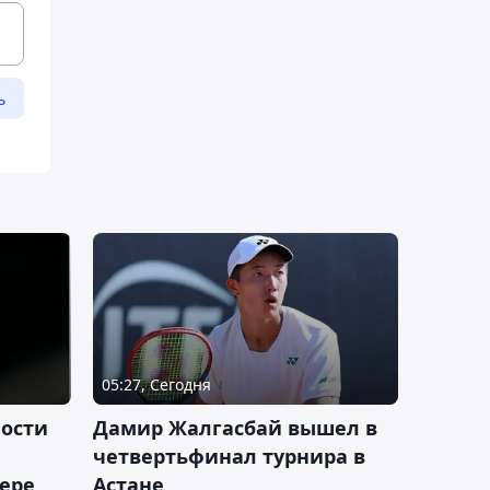
ь
05:27, Сегодня
ности
Дамир Жалгасбай вышел в
четвертьфинал турнира в
ьере
Астане