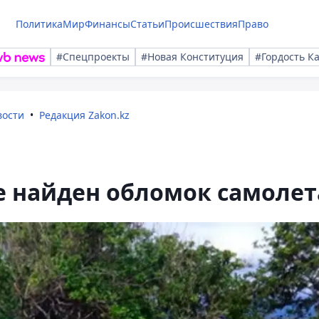
Политика
Мир
Финансы
Статьи
Происшествия
Право
#Спецпроекты
#Новая Конституция
#Гордость К
вости
Редакция Zakon.kz
е найден обломок самолет