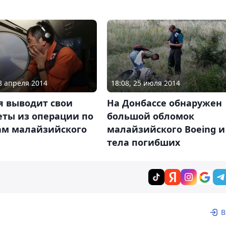
28 апреля 2014
18:08, 25 июля 2014
я выводит свои
На Донбассе обнаружен
еты из операции по
большой обломок
ам малайзийского
малайзийского Boeing и
тела погибших
В