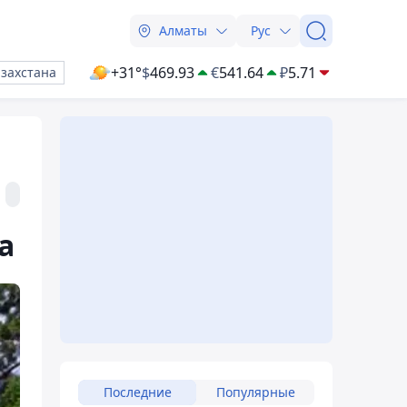
Алматы
Рус
+31°
$
469.93
€
541.64
₽
5.71
азахстана
а
Последние
Популярные