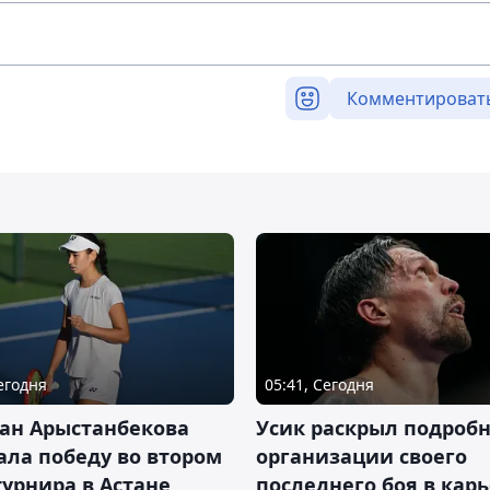
Комментироват
Сегодня
05:41, Сегодня
ан Арыстанбекова
Усик раскрыл подроб
ла победу во втором
организации своего
турнира в Астане
последнего боя в кар