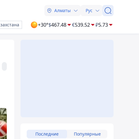
Алматы
Рус
+30°
$
467.48
€
539.52
₽
5.73
азахстана
Последние
Популярные