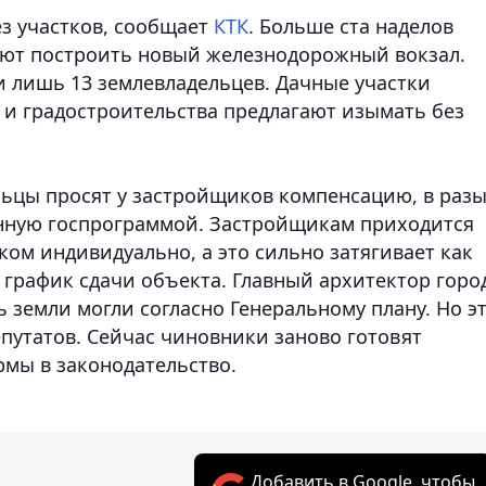
ез участков, сообщает
КТК
. Больше ста наделов
руют построить новый железнодорожный вокзал.
 лишь 13 землевладельцев. Дачные участки
 и градостроительства предлагают изымать без
льцы просят у застройщиков компенсацию, в раз
нную госпрограммой. Застройщикам приходится
ом индивидуально, а это сильно затягивает как
 график сдачи объекта. Главный архитектор горо
ь земли могли согласно Генеральному плану. Но э
утатов. Сейчас чиновники заново готовят
мы в законодательство.
Добавить в Google, чтобы