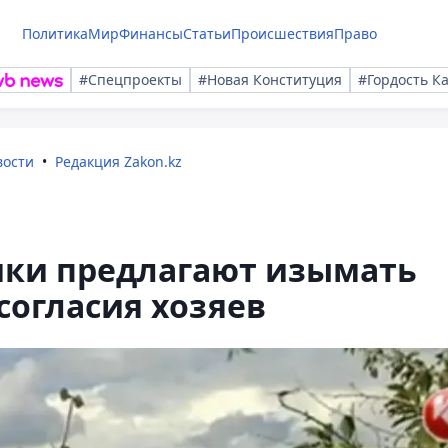
Политика
Мир
Финансы
Статьи
Происшествия
Право
#Спецпроекты
#Новая Конституция
#Гордость К
вости
Редакция Zakon.kz
ки предлагают изымать
согласия хозяев