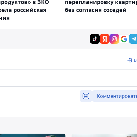
родуктов» в ЗКО
перепланировку кварти
рела российская
без согласия соседей
ния
В
Комментироват