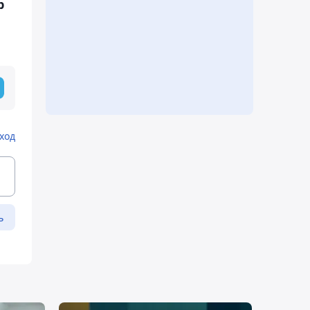
р
ход
ь