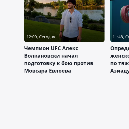
12:09, Сегодня
11:48, 
Чемпион UFC Алекс
Опреде
Волкановски начал
женско
подготовку к бою против
по тяж
Мовсара Евлоева
Азиад