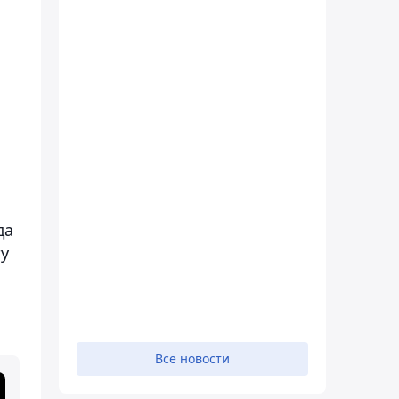
ы
да
ту
Все новости