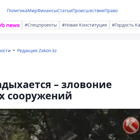
Политика
Мир
Финансы
Статьи
Происшествия
Право
#Спецпроекты
#Новая Конституция
#Гордость К
вости
Редакция Zakon.kz
адыхается – зловоние
ых сооружений