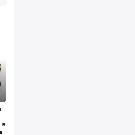
х
 в
е