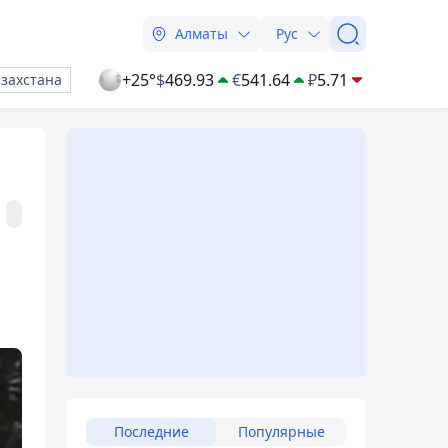
Алматы
Рус
+25°
$
469.93
€
541.64
₽
5.71
азахстана
Последние
Популярные