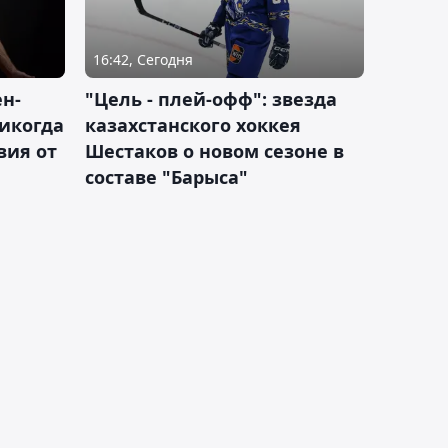
16:42, Сегодня
н-
"Цель - плей-офф": звезда
никогда
казахстанского хоккея
вия от
Шестаков о новом сезоне в
составе "Барыса"