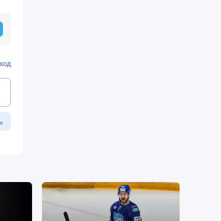
ход
ь