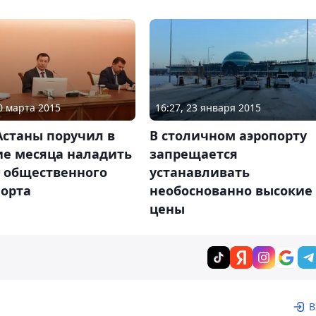
30 марта 2015
16:27, 23 января 2015
Астаны поручил в
В столичном аэропорту
ие месяца наладить
запрещается
у общественного
устанавливать
порта
необоснованно высокие
цены
В