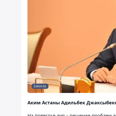
Zakon.kz
Аким Астаны Адильбек Джаксыбеко
На повестке дня – решение проблем 