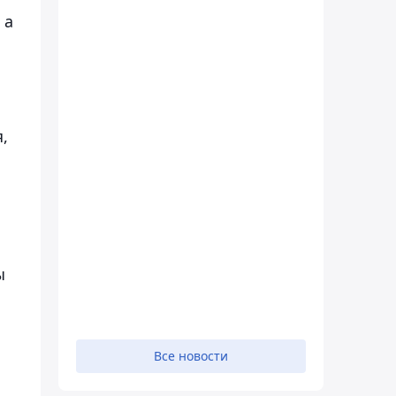
 а
,
ы
Все новости