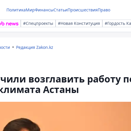
Политика
Мир
Финансы
Статьи
Происшествия
Право
#Спецпроекты
#Новая Конституция
#Гордость К
вости
Редакция Zakon.kz
чили возглавить работу п
климата Астаны