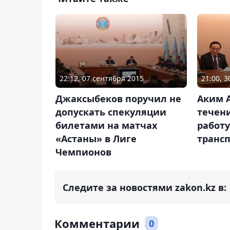
22:12, 07 сентября 2015
21:00, 
Джаксыбеков поручил не
Аким 
допускать спекуляции
течен
билетами на матчах
работ
«Астаны» в Лиге
транс
Чемпионов
Следите за новостями zakon.kz в:
Комментарии
0