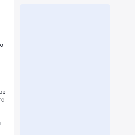
но
ре
го
ы