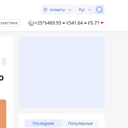
Алматы
Рус
+25°
$
469.93
€
541.64
₽
5.71
азахстана
о
Последние
Популярные