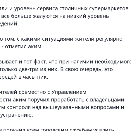
или и уровень сервиса столичных супермаркетов.
е все больше жалуются на низкий уровень
едений.
о том, с какими ситуациями жители регулярно
 - отметил аким.
зывает и тот факт, что при наличии необходимог
олько две-три из них. В свою очередь, это
редей в часы пик.
ителей совместно с Управлением
сти аким поручил проработать с владельцами
итм контроля над вышеуказанными вопросами и
 устранению.
 поручил всем городским службам усилить