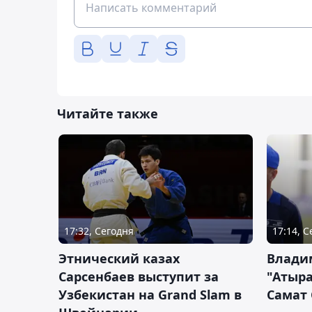
Читайте также
17:32, Сегодня
17:14, 
Этнический казах
Влади
Сарсенбаев выступит за
"Атыра
Узбекистан на Grand Slam в
Самат