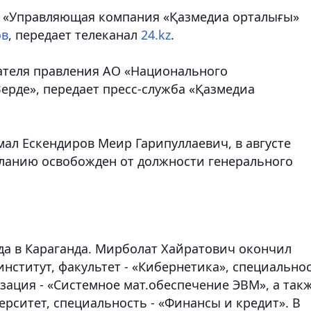
 «Управляющая компания «Қазмедиа орталығы»
ов
,
передает телеканал
24.kz
.
ателя правления АО «Национального
рде», передает пресс-служба «Қазмедиа
ал Ескендиров Меир Гарипуллаевич, в августе
еланию освобожден от должности генерального
ода в Караганда. Мирболат Хайратович окончил
ститут, факультет - «Кибернетика», специально
зация - «Системное мат.обеспечение ЭВМ», а так
рситет, специальность - «Финансы и кредит». В