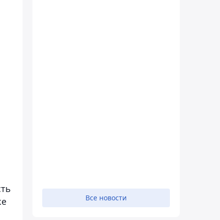
сть
Все новости
же