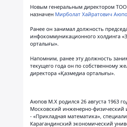
Новым генеральным директором ТОО
назначен
Мирболат Хайратович Аюп
Ранее он занимал должность председ
инфокоммуникационного холдинга «Зе
орталығы».
Напомним, ранее эту должность заним
текущего года он по собственному ж
директора «Қазмедиа орталығы».
Аюпов М.Х родился 26 августа 1963 г
Московский инженерно-физический ин
- «Прикладная математика», специали
Карагандинский экономический униве