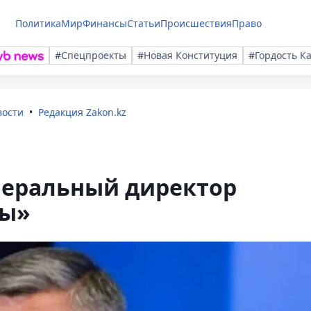
Политика
Мир
Финансы
Статьи
Происшествия
Право
#Спецпроекты
#Новая Конституция
#Гордость К
вости
Редакция Zakon.kz
неральный директор
ғы»