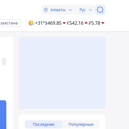
Алматы
Рус
+31°
$
469.85
€
542.16
₽
5.78
азахстана
Последние
Популярные