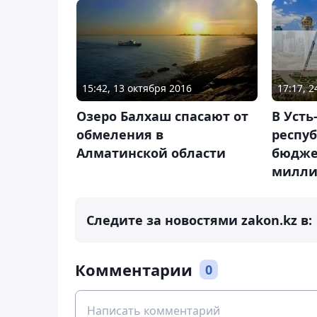
17:17, 
15:42, 13 октября 2016
В Усть
Озеро Балхаш спасают от
респу
обмеления в
бюдже
Алматинской области
милли
Следите за новостями zakon.kz в:
Комментарии
0