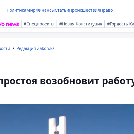
Политика
Мир
Финансы
Статьи
Происшествия
Право
#Спецпроекты
#Новая Конституция
#Гордость К
вости
Редакция Zakon.kz
 простоя возобновит работ