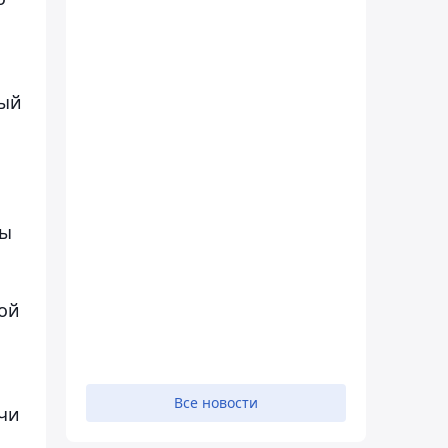
ный
ны
мой
Все новости
чи