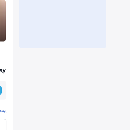
ду
ход