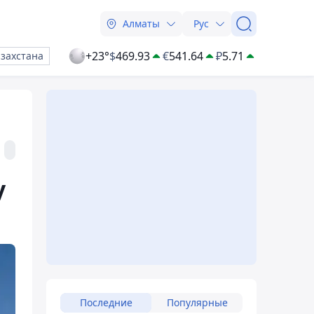
Алматы
Рус
+23°
$
469.93
€
541.64
₽
5.71
азахстана
у
Последние
Популярные