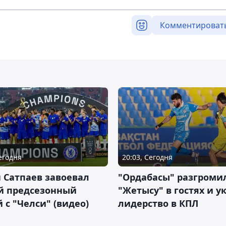
Комментироват
Сегодня
20:03, Сегодня
 Сатпаев завоевал
"Ордабасы" разгроми
й предсезонный
"Жетысу" в гостях и у
 с "Челси" (видео)
лидерство в КПЛ