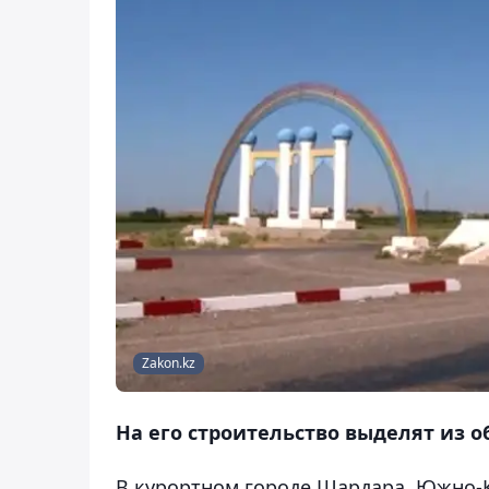
Zakon.kz
На его строительство выделят из 
В курортном городе Шардара Южно-Ка