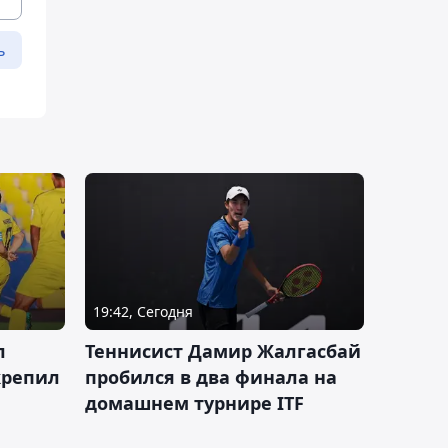
ь
19:42, Сегодня
л
Теннисист Дамир Жалгасбай
крепил
пробился в два финала на
домашнем турнире ITF