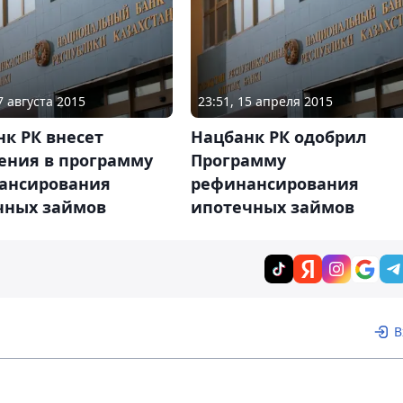
7 августа 2015
23:51, 15 апреля 2015
к РК внесет
Нацбанк РК одобрил
ения в программу
Программу
ансирования
рефинансирования
чных займов
ипотечных займов
В