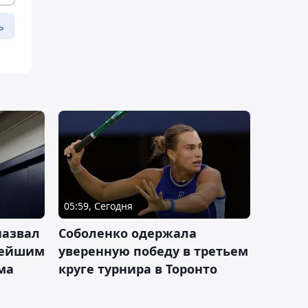
ь
05:59, Сегодня
назвал
Соболенко одержала
лейшим
уверенную победу в третьем
ма
круге турнира в Торонто