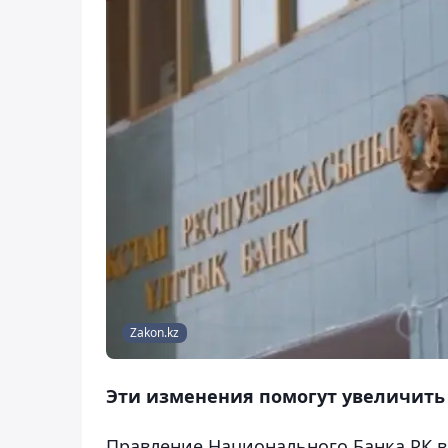
Zakon.kz
Эти изменения помогут увеличить
Правление Национального Банка РК в