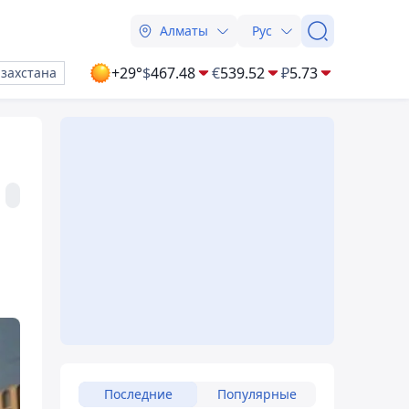
Алматы
Рус
+29°
$
467.48
€
539.52
₽
5.73
азахстана
Последние
Популярные