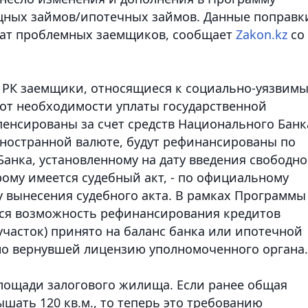
ных займов/ипотечных займов. Данные поправк
ват проблемных заемщиков
, сообщает
Zakon.kz
со
 РК заемщики, относящиеся к социально-уязвим
 от необходимости уплаты государственной
енсированы за счет средств Национального Банк
ностранной валюте, будут рефинансированы по
анка, установленному на дату введения свободно
рому имеется судебный акт, - по официальному
у вынесения судебного акта. В рамках Программы
тся возможность рефинансирования кредитов
часток) принято на баланс банка или ипотечной
ьно вернувшей лицензию уполномоченного органа
площади залогового жилища.
Если ранее общая
шать 120 кв.м., то теперь это требованию