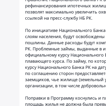
рефинансирования ипотечных жилищ
позволят максимально увеличить ох
ссылкой на пресс-службу НБ РК.
По инициативе Национального Банка
слоям населения, будут освобождены
пошлины. Данные расходы будут комп
РК. Проблемные займы, выданные в и
официальному курсу Национального Б
плавающего курса.
По займу, по кото
курсу Национального Банка РК на дат
по соглашению сторон предоставляе
заемщиков, чье жилище (земельный у
организации, в том числе добровол
Поправки в Программу коснулись и 
площадь жилья не должна была превы