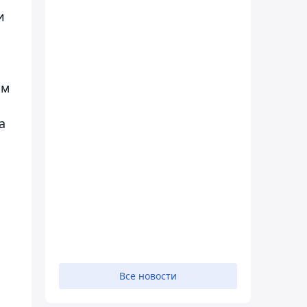
и
ым
а
.
Все новости