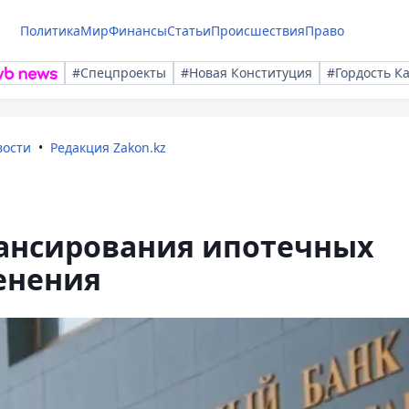
Политика
Мир
Финансы
Статьи
Происшествия
Право
#Спецпроекты
#Новая Конституция
#Гордость К
вости
Редакция Zakon.kz
ансирования ипотечных
енения