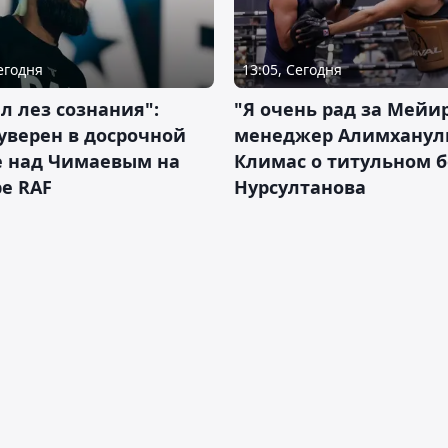
Сегодня
13:05, Сегодня
л лез сознания":
"Я очень рад за Мейи
уверен в досрочной
менеджер Алимхану
е над Чимаевым на
Климас о титульном б
е RAF
Нурсултанова