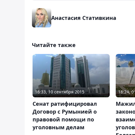
Анастасия Стативкина
Читайте также
18:24, 
16:33, 10 сентября 2015
Мажил
Сенат ратифицировал
законо
Договор с Румынией о
взаим
правовой помощи по
уголо
уголовным делам
Болга