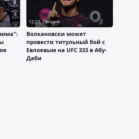
12:23, Сегодня
рима":
Волкановски может
лы
провести титульный бой с
ое
Евлоевым на UFC 333 в Абу-
Даби