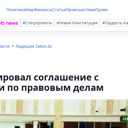
Политика
Мир
Финансы
Статьи
Происшествия
Право
#Спецпроекты
#Новая Конституция
#Гордость К
вости
Редакция Zakon.kz
ировал соглашение с
и по правовым делам