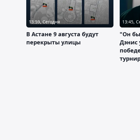
13:59, Сегодня
13:45, 
В Астане 9 августа будут
"Он бы
перекрыты улицы
Дэнис 
побед
турнир