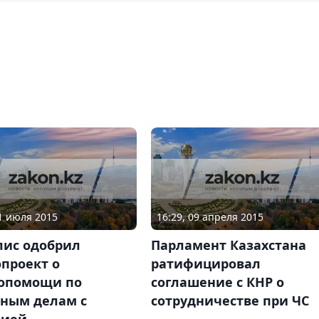
01 июля 2015
16:29, 09 апреля 2015
ис одобрил
Парламент Казахстана
проект о
ратифицировал
опомощи по
соглашение с КНР о
вным делам с
сотрудничестве при ЧС
рией