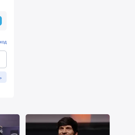
ход
ь