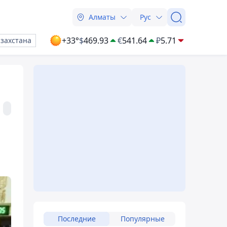
Алматы
Рус
+33°
$
469.93
€
541.64
₽
5.71
азахстана
Последние
Популярные