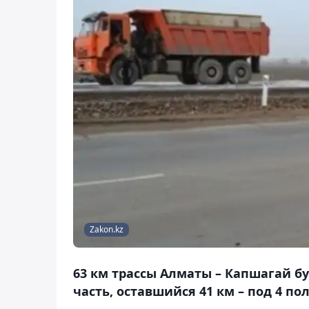
Zakon.kz
63 км трассы Алматы – Капшагай б
часть, оставшийся 41 км – под 4 по