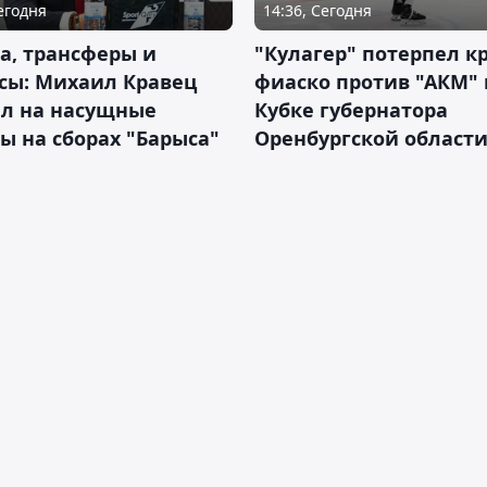
Сегодня
14:36, Сегодня
а, трансферы и
"Кулагер" потерпел к
сы: Михаил Кравец
фиаско против "АКМ" 
ил на насущные
Кубке губернатора
ы на сборах "Барыса"
Оренбургской област