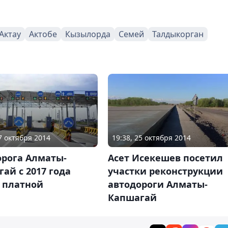
Актау
Актобе
Кызылорда
Семей
Талдыкорган
27 октября 2014
19:38, 25 октября 2014
орога Алматы-
Асет Исекешев посетил
ай с 2017 года
участки реконструкции
 платной
автодороги Алматы-
Капшагай