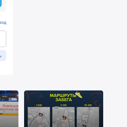
ход
ь