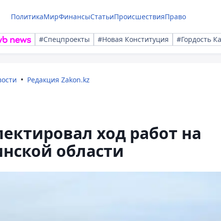
Политика
Мир
Финансы
Статьи
Происшествия
Право
#Спецпроекты
#Новая Конституция
#Гордость К
вости
Редакция Zakon.kz
ектировал ход работ на
инской области