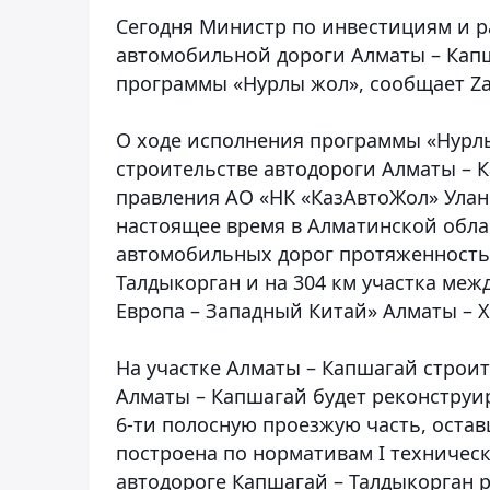
Сегодня Министр по инвестициям и р
автомобильной дороги Алматы – Капш
программы «Нурлы жол»
, сообщает Z
О ходе исполнения программы «Нурлы
строительстве автодороги Алматы – 
правления АО «НК «КазАвтоЖол» Улан 
настоящее время в Алматинской обла
автомобильных дорог протяженностью 
Талдыкорган и на 304 км участка ме
Европа – Западный Китай» Алматы – Х
На участке Алматы – Капшагай строит
Алматы – Капшагай будет реконструи
6-ти полосную проезжую часть, остав
построена по нормативам I техничес
автодороге Капшагай – Талдыкорган р