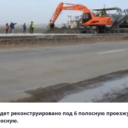
удет реконструировано под 6 полосную проезж
лосную.