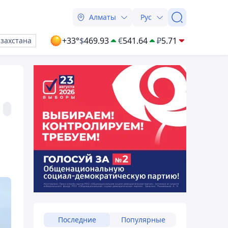
Алматы
Рус
+33°
$
469.93
€
541.64
₽
5.71
азахстана
Последние
Популярные