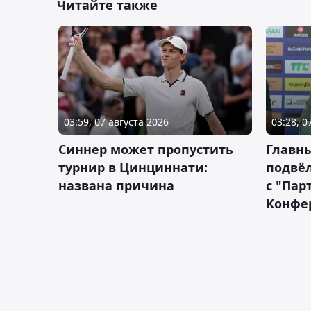
Читайте также
03:59, 07 августа 2026
03:28, 0
Синнер может пропустить
Главны
турнир в Цинциннати:
подвёл
названа причина
с "Пар
Конфе