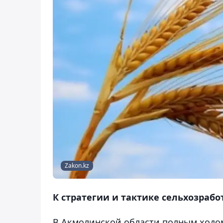
Zakon.kz
К стратегии и тактике сельхозрабо
В Акмолинской области полным ходом