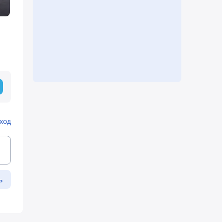
ход
ь