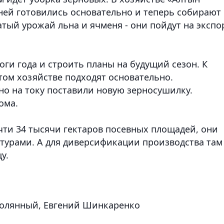
ней готовились основательно и теперь собирают
атый урожай льна и ячменя - они пойдут на экспо
оги года и строить планы на будущий сезон. К
этом хозяйстве подходят основательно.
но на току поставили новую зерносушилку.
ома.
чти 34 тысячи гектаров посевных площадей, они
турами. А для диверсификации производства там
у.
Полянный, Евгений Шинкаренко