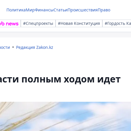
Политика
Мир
Финансы
Статьи
Происшествия
Право
#Спецпроекты
#Новая Конституция
#Гордость К
вости
Редакция Zakon.kz
асти полным ходом идет