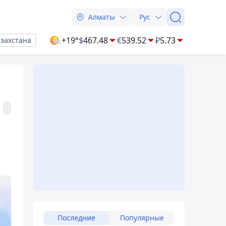
Алматы
Рус
+19°
$
467.48
€
539.52
₽
5.73
азахстана
Последние
Популярные