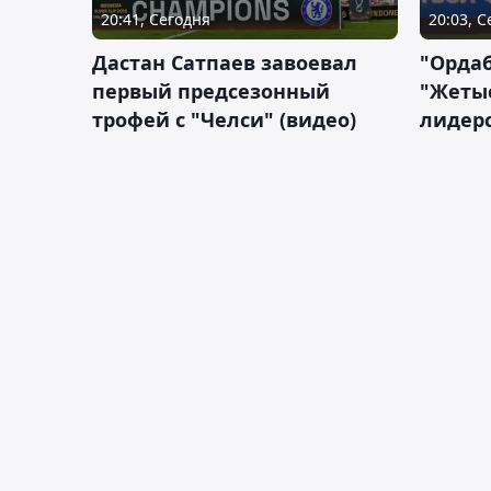
20:41, Сегодня
20:03, 
Дастан Сатпаев завоевал
"Орда
первый предсезонный
"Жетыс
трофей с "Челси" (видео)
лидерс