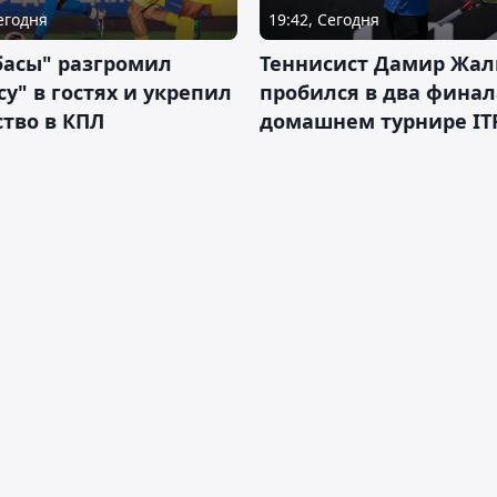
Сегодня
19:42, Сегодня
басы" разгромил
Теннисист Дамир Жал
у" в гостях и укрепил
пробился в два финал
тво в КПЛ
домашнем турнире IT