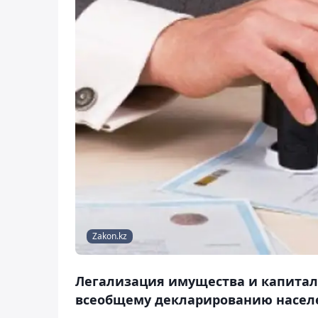
Zakon.kz
Легализация имущества и капитала
всеобщему декларированию насел