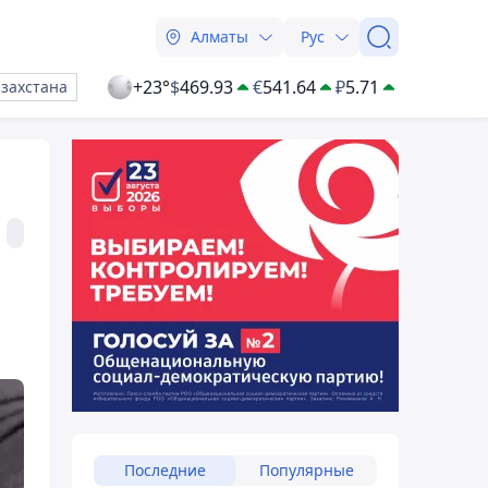
Алматы
Рус
+23°
$
469.93
€
541.64
₽
5.71
азахстана
Последние
Популярные