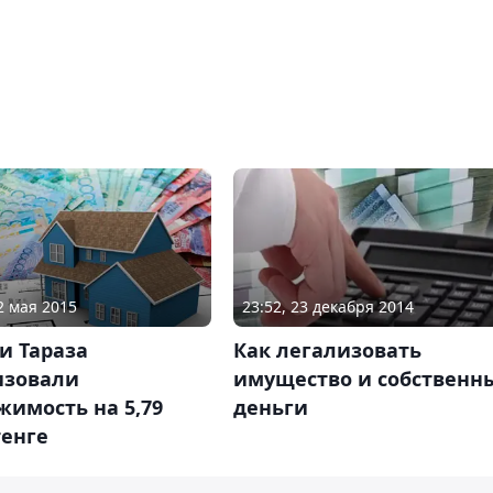
2 мая 2015
23:52, 23 декабря 2014
и Тараза
Как легализовать
изовали
имущество и собственн
имость на 5,79
деньги
тенге