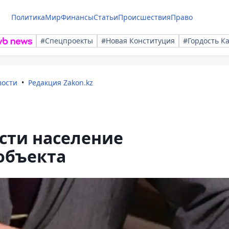
Политика
Мир
Финансы
Статьи
Происшествия
Право
#Спецпроекты
#Новая Конституция
#Гордость К
вости
Редакция Zakon.kz
сти население
 объекта