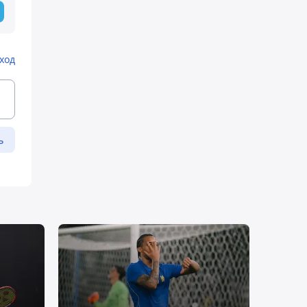
ход
ь