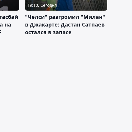
19:10, Сегодня
гасбай
"Челси" разгромил "Милан"
а на
в Джакарте: Дастан Сатпаев
F
остался в запасе