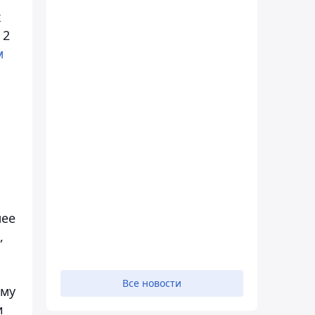
х
 2
м
лее
,
Все новости
ему
и