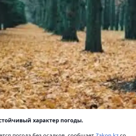
устойчивый характер погоды.
тся погода без осадков, сообщает
Zakon.kz
со