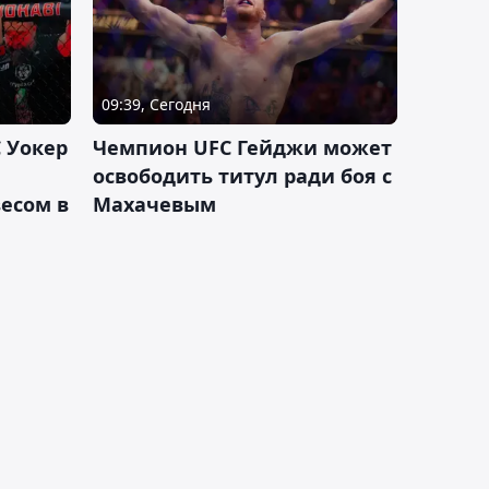
09:39, Сегодня
 Уокер
Чемпион UFC Гейджи может
освободить титул ради боя с
есом в
Махачевым