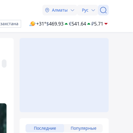
Алматы
Рус
+31°
$
469.93
€
541.64
₽
5.71
азахстана
Последние
Популярные