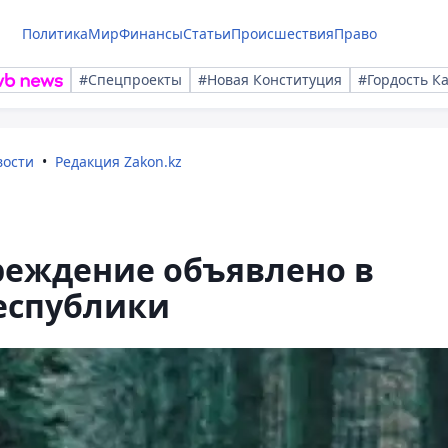
Политика
Мир
Финансы
Статьи
Происшествия
Право
#Спецпроекты
#Новая Конституция
#Гордость К
вости
Редакция Zakon.kz
еждение объявлено в
еспублики