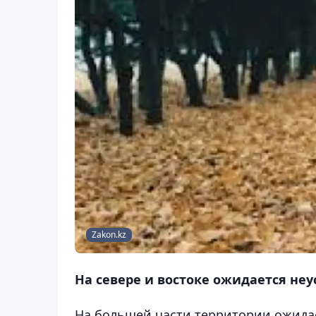
Zakon.kz
На севере и востоке ожидается не
На большей части территории ожидае