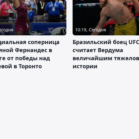
Сегодня
10:19, Сегодня
циальная соперница
Бразильский боец UFC
иной Фернандес в
считает Вердума
ге от победы над
величайшим тяжелов
вой в Торонто
истории