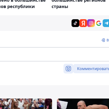
большинстве регионов
нов республики
страны
В
Комментироват