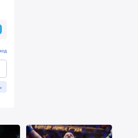
ход
ь