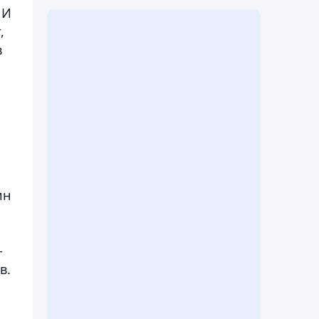
 И
,
в
ин
-
в.