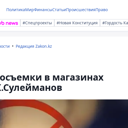
Политика
Мир
Финансы
Статьи
Происшествия
Право
#Спецпроекты
#Новая Конституция
#Гордость К
вости
Редакция Zakon.kz
еосъемки в магазинах
Ж.Сулейманов