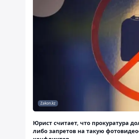
Zakon.kz
Юрист считает, что прокуратура д
либо запретов на такую фотовидеос
конфликтов.