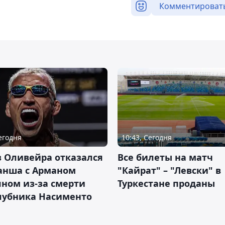
Комментироват
Сегодня
10:43, Сегодня
 Оливейра отказался
Все билеты на матч
анша с Арманом
"Кайрат" – "Левски" в
ном из-за смерти
Туркестане проданы
лубника Насименто