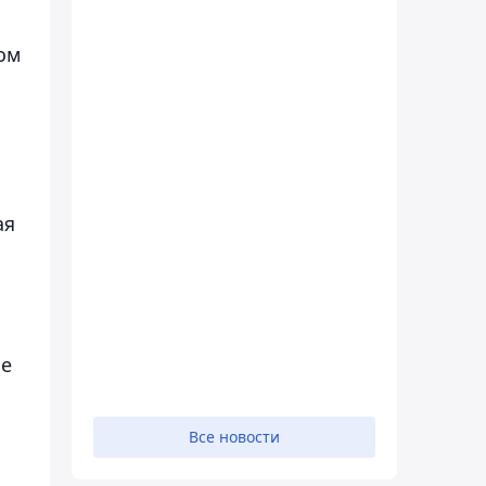
ом
ая
ые
Все новости