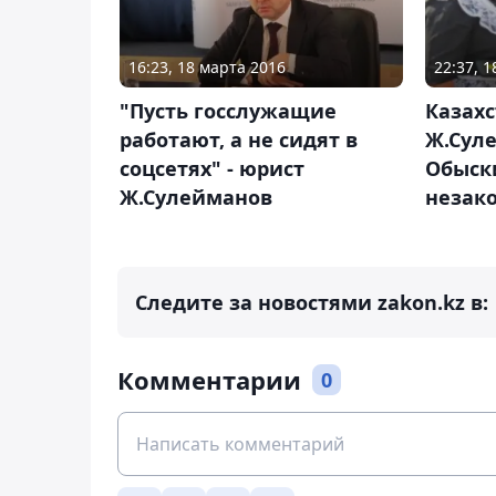
16:23, 18 марта 2016
22:37, 1
"Пусть госслужащие
Казах
работают, а не сидят в
Ж.Сул
соцсетях" - юрист
Обыск
Ж.Сулейманов
незак
Следите за новостями zakon.kz в:
Комментарии
0