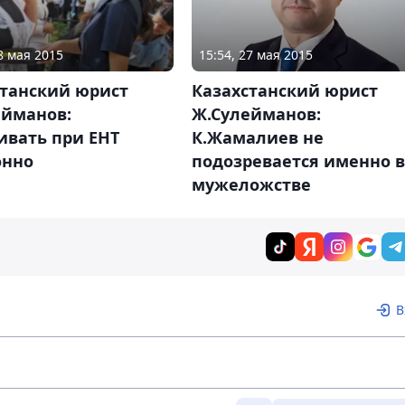
8 мая 2015
15:54, 27 мая 2015
станский юрист
Казахстанский юрист
ейманов:
Ж.Сулейманов:
ивать при ЕНТ
К.Жамалиев не
онно
подозревается именно в
мужеложстве
В