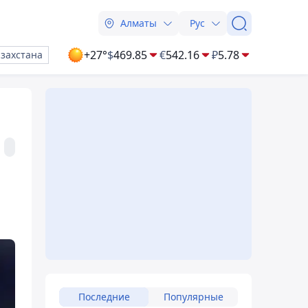
Алматы
Рус
+27°
$
469.85
€
542.16
₽
5.78
азахстана
Последние
Популярные