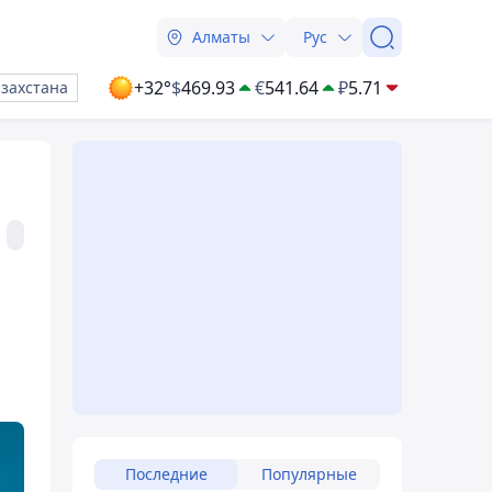
Алматы
Рус
+32°
$
469.93
€
541.64
₽
5.71
азахстана
Последние
Популярные