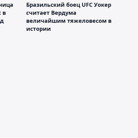
ница
Бразильский боец UFC Уокер
 в
считает Вердума
ад
величайшим тяжеловесом в
истории