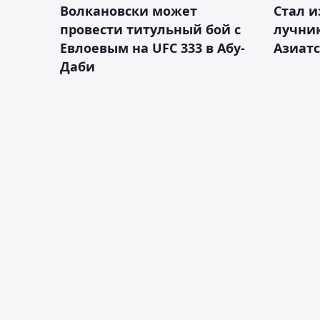
Волкановски может
Стал и
провести титульный бой с
лучник
Евлоевым на UFC 333 в Абу-
Азиатс
Даби