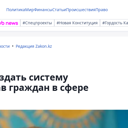
Политика
Мир
Финансы
Статьи
Происшествия
Право
#Спецпроекты
#Новая Конституция
#Гордость К
вости
Редакция Zakon.kz
оздать систему
в граждан в сфере