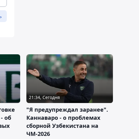
ь
21:34, Сегодня
товке
"Я предупреждал заранее".
- об
Каннаваро - о проблемах
вых
сборной Узбекистана на
ЧМ-2026