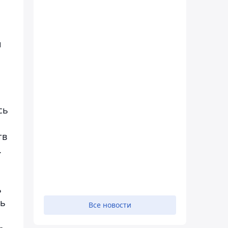
и
сь
тв
.
ь
нь
Все новости