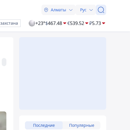
Алматы
Рус
+23°
$
467.48
€
539.52
₽
5.73
азахстана
Последние
Популярные