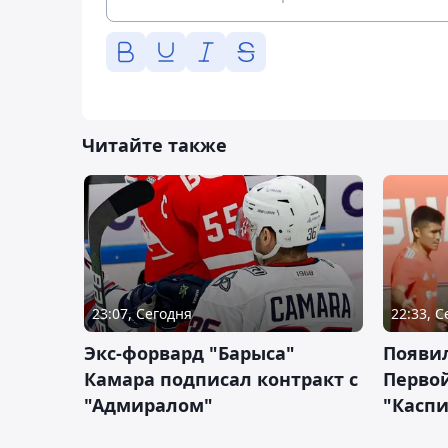
Читайте также
23:07, Сегодня
22:33, 
Экс-форвард "Барыса"
Появи
Камара подписал контракт с
Первой
"Адмиралом"
"Касп