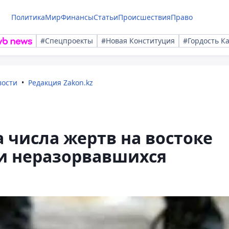
Политика
Мир
Финансы
Статьи
Происшествия
Право
#Спецпроекты
#Новая Конституция
#Гордость К
вости
Редакция Zakon.kz
а числа жертв на востоке
 и неразорвавшихся