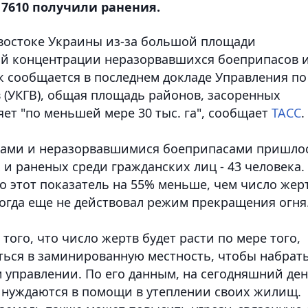
17610 получили ранения.
 востоке Украины из-за большой площади
й концентрации неразорвавшихся боеприпасов 
ак сообщается в последнем докладе Управления по
(УКГВ), общая площадь районов, засоренных
ет "по меньшей мере 30 тыс. га", сообщает
ТАСС
.
инами и неразорвавшимися боеприпасами пришло
и раненых среди гражданских лиц - 43 человека.
то этот показатель на 55% меньше, чем число жер
 когда еще не действовал режим прекращения огня
того, что число жертв будет расти по мере того,
яться в заминированную местность, чтобы набрат
м управлении. По его данным, на сегодняшний де
ы нуждаются в помощи в утеплении своих жилищ.