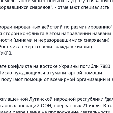
земель также может повысить угрозу, связанную 
орвавшихся снарядов", - отмечают специалисты
оординированных действий по разминированию",
ия сторон конфликта в этом направлении названы
ности (минами и неразорвавшимися снарядами)
ост числа жертв среди гражданских лиц
 УКГВ.
ате конфликта на востоке Украины погибли 7883
. Число нуждающихся в гуманитарной помощи
лн получают помощь от всемирной организации и 
возглашенной Луганской народной республики "да
тарных операций ООН, прерванных 21 июля. В то
выдали разрешение на продолжение деятельности.