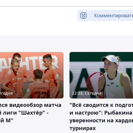
Комментироват
Сегодня
22:03, Сегодня
лся видеообзор матча
"Всё сводится к подго
 лиги "Шахтёр" -
и настрою": Рыбакина 
ий М"
уверенности на хардо
турнирах